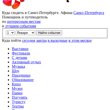
Куда сходить в Санкт-Петербурге. Афиша
Санкт-Петербурга
Помощник и путеводитель
по
интересным местам
и
лучшим событиям
Куда пойти
сегодня
завтра
в выходные
в этом месяце
Выставки
Фестивали
С детьми
Активный отдых
Музыка
Шоу
Праздники
Образование
Кино
Музеи
Парки
Погулять
Туристу
Театры