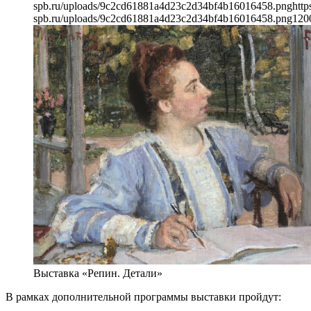
spb.ru/uploads/9c2cd61881a4d23c2d34bf4b16016458.png
http
spb.ru/uploads/9c2cd61881a4d23c2d34bf4b16016458.png
120
Выставка «Репин. Детали»
В рамках дополнительной программы выставки пройдут: