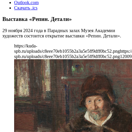
Outlook.com
Скачать .ics
Выставка «Репин. Детали»
29 ноября 2024 года в Парадных залах Музея Академии
художеств состоится открытие выставки «Репин. Детали».
https://kuda-
spb.ru/uploads/c8eee70eb1055b2a3a5e5ff9dff0bc52.png
https:
spb.ru/uploads/c8eee70eb1055b2a3a5e5ff9dff0bc52.png
1200
9