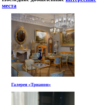
места
Галерея «Трианон»