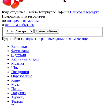
Куда сходить в Санкт-Петербурге. Афиша
Санкт-Петербурга
Помощник и путеводитель
по
интересным местам
и
лучшим событиям
Куда пойти
сегодня
завтра
в выходные
в этом месяце
Выставки
Фестивали
С детьми
Активный отдых
Музыка
Шоу
Праздники
Образование
Кино
Музеи
Парки
Погулять
Туристу
Театры