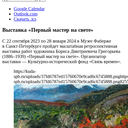
Google Calendar
Outlook.com
Скачать .ics
Выставка «Первый мастер на свете»
С 22 сентября 2023 по 28 января 2024 в Музее Фаберже
в Санкт-Петербурге пройдет масштабная ретроспективная
выставка работ художника Бориса Дмитриевича Григорьева
(1886–1939) «Первый мастер на свете». Организатор
выставки — Культурно-исторический фонд «Связь времен».
https://kuda-
spb.ru/uploads/37fd6787ed15760670e9cad6c6745888.png
http
spb.ru/uploads/37fd6787ed15760670e9cad6c6745888.png
825