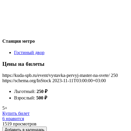
Станция метро
Гостиный двор
Цены на билеты
https://kuda-spb.ru/event/vystavka-pervyj-master-na-svete/
250
https://schema.org/InStock
2023-11-11T03:00:00+03:00
Льготный:
250
₽
Взрослый:
500
₽
5+
Купить билет
6 нравится
1519
просмотров
Добавить в календарь