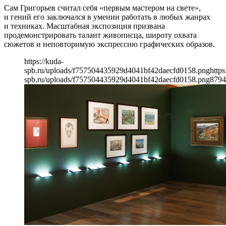
Сам Григорьев считал себя «первым мастером на свете»,
и гений его заключался в умении работать в любых жанрах
и техниках. Масштабная экспозиция призвана
продемонстрировать талант живописца, широту охвата
сюжетов и неповторимую экспрессию графических образов.
https://kuda-
spb.ru/uploads/f757504435929d4041bf42daecfd0158.png
https
spb.ru/uploads/f757504435929d4041bf42daecfd0158.png
879
4