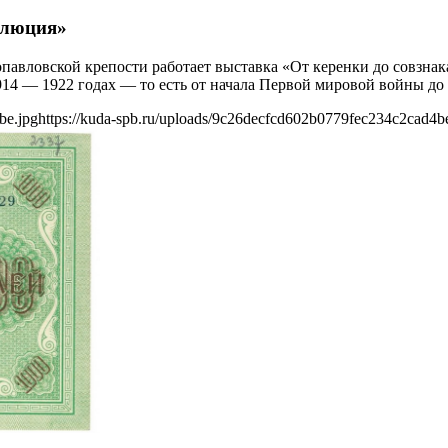
волюция»
павловской крепости работает выставка «От керенки до совзнак
14 — 1922 годах — то есть от начала Первой мировой войны до
be.jpg
https://kuda-spb.ru/uploads/9c26decfcd602b0779fec234c2cad4b