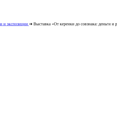
и и экспозиции
➔
Выставка «От керенки до совзнака: деньги и