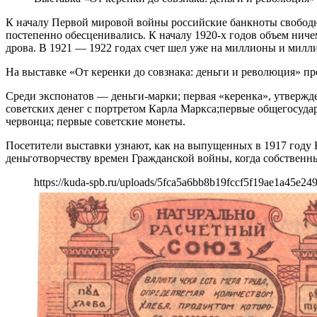
К началу Первой мировой войны российские банкноты свободн
постепенно обесценивались. К началу 1920-х годов объем ниче
дрова. В 1921 — 1922 годах счет шел уже на миллионы и милл
На выставке «От керенки до совзнака: деньги и революция» 
Среди экспонатов — деньги-марки; первая «керенка», утверж
советских денег с портретом Карла Маркса;первые общегосуда
червонца; первые советские монеты.
Посетители выставки узнают, как на выпущенных в 1917 году
деньготворчеству времен Гражданской войны, когда собственн
https://kuda-spb.ru/uploads/5fca5a6bb8b19fccf5f19ae1a45e249