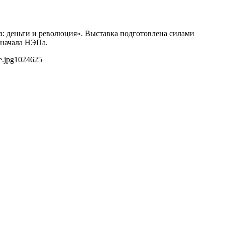
а: деньги и революция». Выставка подготовлена силами
 начала НЭПа.
e.jpg
1024
625