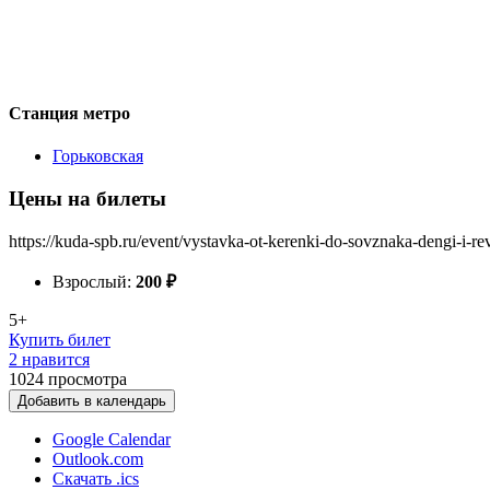
Станция метро
Горьковская
Цены на билеты
https://kuda-spb.ru/event/vystavka-ot-kerenki-do-sovznaka-dengi-i-revo
Взрослый:
200
₽
5+
Купить билет
2 нравится
1024
просмотра
Добавить в календарь
Google Calendar
Outlook.com
Скачать .ics