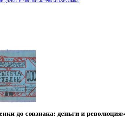
um.goznak.ru/about/ot-kerenki-do-sovznaka/
нки до совзнака: деньги и революция»