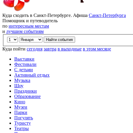
Куда сходить в Санкт-Петербурге. Афиша
Санкт-Петербурга
Помощник и путеводитель
по
интересным местам
и
лучшим событиям
Куда пойти
сегодня
завтра
в выходные
в этом месяце
Выставки
Фестивали
С детьми
Активный отдых
Музыка
Шоу
Праздники
Образование
Кино
Музеи
Парки
Погулять
Туристу
Театры