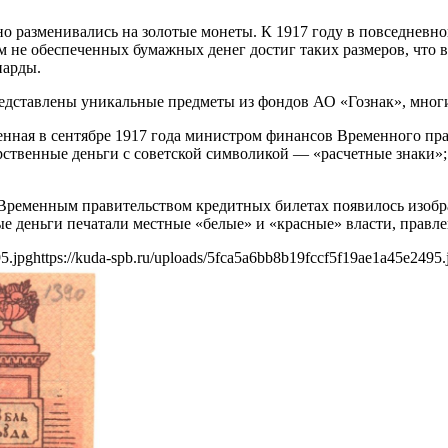
о разменивались на золотые монеты. К 1917 году в повседневн
м не обеспеченных бумажных денег достиг таких размеров, что 
иарды.
представлены уникальные предметы из фондов АО «Гознак», мно
денная в сентябре 1917 года министром финансов Временного п
рственные деньги с советской символикой — «расчетные знаки»
 Временным правительством кредитных билетах появилось изобр
ые деньги печатали местные «белые» и «красные» власти, правл
5.jpg
https://kuda-spb.ru/uploads/5fca5a6bb8b19fccf5f19ae1a45e2495.