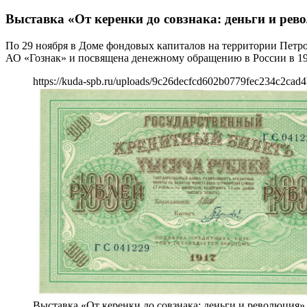
Выставка «От керенки до совзнака: деньги и ре
По 29 ноября в Доме фондовых капиталов на территории Петро
АО «Гознак» и посвящена денежному обращению в России в 19
https://kuda-spb.ru/uploads/9c26decfcd602b0779fec234c2cad4
Выставка «От керенки до совзнака: деньги и революция»