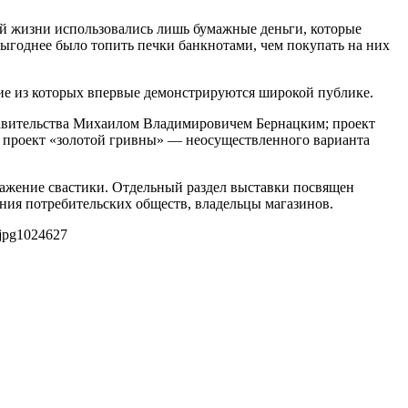
ой жизни использовались лишь бумажные деньги, которые
выгоднее было топить печки банкнотами, чем покупать на них
гие из которых впервые демонстрируются широкой публике.
равительства Михаилом Владимировичем Бернацким; проект
; проект «золотой гривны» — неосуществленного варианта
ажение свастики. Отдельный раздел выставки посвящен
ения потребительских обществ, владельцы магазинов.
jpg
1024
627