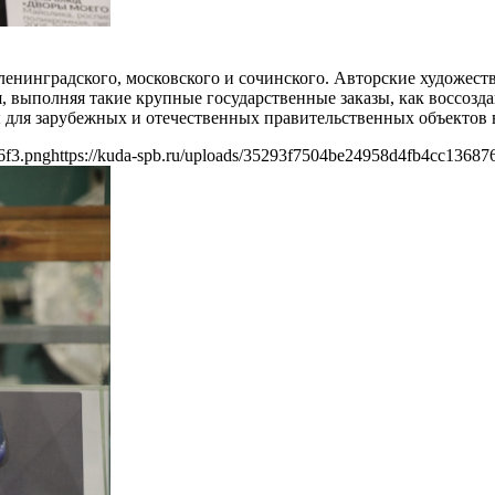
 ленинградского, московского и сочинского. Авторские художес
я, выполняя такие крупные государственные заказы, как воссоз
ы для зарубежных и отечественных правительственных объектов
6f3.png
https://kuda-spb.ru/uploads/35293f7504be24958d4fb4cc13687