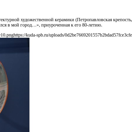
итектурной художественной керамики (Петропавловская крепость
ся в мой город…», приуроченная к его 80-летию.
e10.png
https://kuda-spb.ru/uploads/0d2be7669201557b2bdad57fce3cf