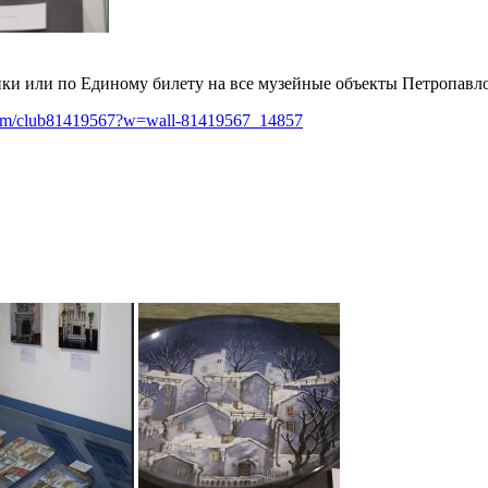
ки или по Единому билету на все музейные объекты Петропавло
.com/club81419567?w=wall-81419567_14857