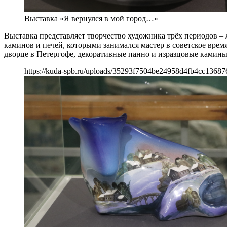
Выставка «Я вернулся в мой город…»
Выставка представляет творчество художника трёх периодов –
каминов и печей, которыми занимался мастер в советское врем
дворце в Петергофе, декоративные панно и изразцовые камин
https://kuda-spb.ru/uploads/35293f7504be24958d4fb4cc13687