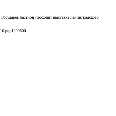
, Государев бастион)проходит выставка ленинградского
e10.png
1200
800