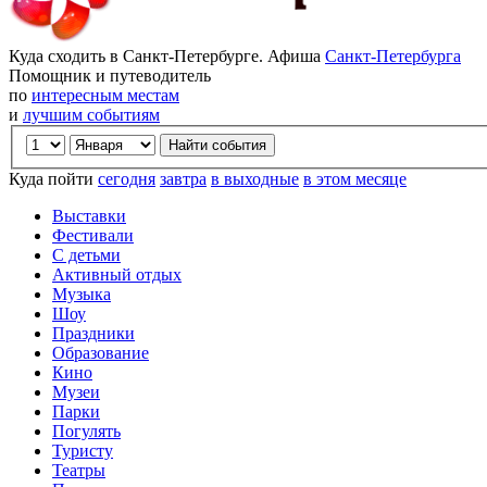
Куда сходить в Санкт-Петербурге. Афиша
Санкт-Петербурга
Помощник и путеводитель
по
интересным местам
и
лучшим событиям
Куда пойти
сегодня
завтра
в выходные
в этом месяце
Выставки
Фестивали
С детьми
Активный отдых
Музыка
Шоу
Праздники
Образование
Кино
Музеи
Парки
Погулять
Туристу
Театры