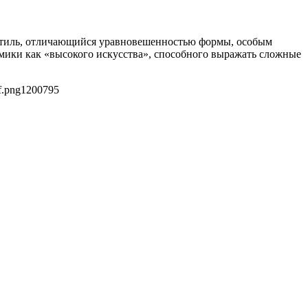
 стиль, отличающийся уравновешенностью формы, особым
мики как «высокого искусства», способного выражать сложные
f.png
1200
795