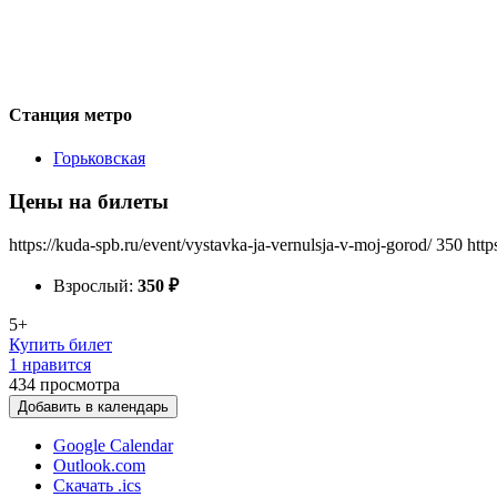
Станция метро
Горьковская
Цены на билеты
https://kuda-spb.ru/event/vystavka-ja-vernulsja-v-moj-gorod/
350
http
Взрослый:
350
₽
5+
Купить билет
1 нравится
434
просмотра
Добавить в календарь
Google Calendar
Outlook.com
Скачать .ics