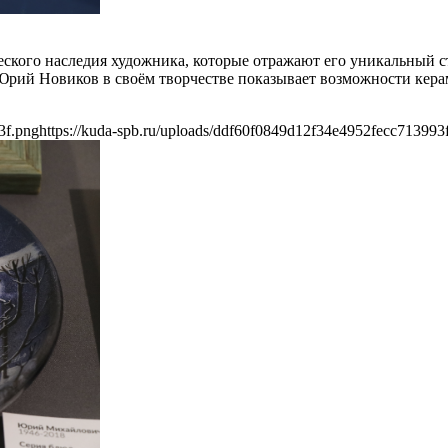
еского наследия художника, которые отражают его уникальный
Юрий Новиков в своём творчестве показывает возможности кера
3f.png
https://kuda-spb.ru/uploads/ddf60f0849d12f34e4952fecc713993