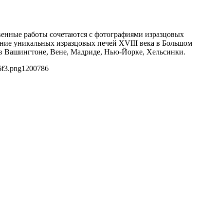
твенные работы сочетаются с фотографиями изразцовых
дание уникальных изразцовых печей XVIII века в Большом
 в Вашингтоне, Вене, Мадриде, Нью-Йорке, Хельсинки.
6f3.png
1200
786