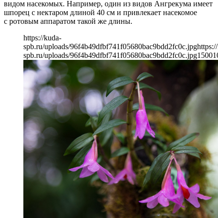
видом насекомых. Например, один из видов Ангрекума имеет
шпорец с нектаром длиной 40 см и привлекает насекомое
с ротовым аппаратом такой же длины.
https://kuda-
spb.ru/uploads/96f4b49dfbf741f05680bac9bdd2fc0c.jpg
https:/
spb.ru/uploads/96f4b49dfbf741f05680bac9bdd2fc0c.jpg
1500
1