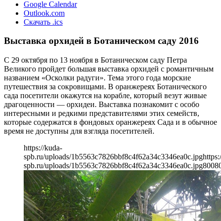
Google Calendar
Outlook.com
Скачать .ics
Выставка орхидей в Ботаническом саду 2016
С 29 октября по 13 ноября в Ботаническом саду Петра
Великого пройдет большая выставка орхидей с романтичным
названием «Осколки радуги». Тема этого года морские
путешествия за сокровищами. В оранжереях Ботанического
сада посетители окажутся на корабле, который везут живые
драгоценности — орхидеи. Выставка познакомит с особо
интересными и редкими представителями этих семейств,
которые содержатся в фондовых оранжереях Сада и в обычное
время не доступны для взгляда посетителей.
https://kuda-
spb.ru/uploads/1b5563c7826bbf8c4f62a34c3346ea0c.jpg
https:
spb.ru/uploads/1b5563c7826bbf8c4f62a34c3346ea0c.jpg
800
8