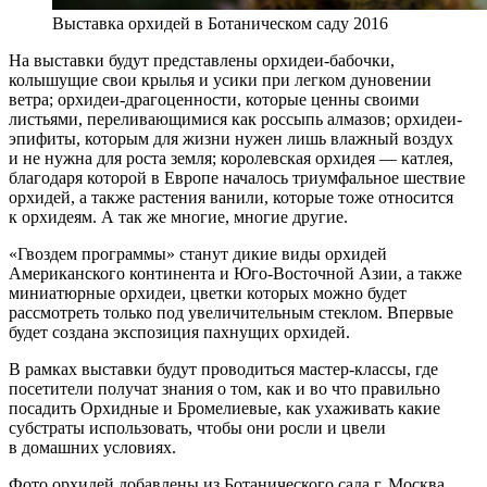
Выставка орхидей в Ботаническом саду 2016
На выставки будут представлены орхидеи-бабочки,
колышущие свои крылья и усики при легком дуновении
ветра; орхидеи-драгоценности, которые ценны своими
листьями, переливающимися как россыпь алмазов; орхидеи-
эпифиты, которым для жизни нужен лишь влажный воздух
и не нужна для роста земля; королевская орхидея — катлея,
благодаря которой в Европе началось триумфальное шествие
орхидей, а также растения ванили, которые тоже относится
к орхидеям. А так же многие, многие другие.
«Гвоздем программы» станут дикие виды орхидей
Американского континента и Юго-Восточной Азии, а также
миниатюрные орхидеи, цветки которых можно будет
рассмотреть только под увеличительным стеклом. Впервые
будет создана экспозиция пахнущих орхидей.
В рамках выставки будут проводиться мастер-классы, где
посетители получат знания о том, как и во что правильно
посадить Орхидные и Бромелиевые, как ухаживать какие
субстраты использовать, чтобы они росли и цвели
в домашних условиях.
Фото орхидей добавлены из Ботанического сада г. Москва.