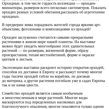
Орхидные, в том числе гордость коллекции — орхидеи-
миниатюры, размером всего несколько сантиметров. Показать
орхидеи разных условий обитания,рассказать об агротехнике
орхидных.
В предверии зимы порадовать жителей города яркими арт-
объектами, фотозонами и композициями из орхидей!
Орхидеи заслуженно считаются самыми прекрасными
растениями в живом мире нашей планеты. На выставке
можно будет увидеть многообразие этих удивительных
растений — по размерам, жизненной форме, образу
произрастания, типам местообитаний, форме и окраске
цветков и листьев.
Экспозиции выставки раскроют историю открытия орхидей,
способов их доставки в Европу и расскажут почему многие
годы тысячи орхидей гибли на кораблях, не доезжая
до материка, а другие растения погибали уже в садах Европы
так и не начав цвести.
Семейство орхидей является самым необычным
и многочисленным в мире растений. Многие виды
маскируются под определенных насекомых для
благополучного опыления, многие опыляются только одним