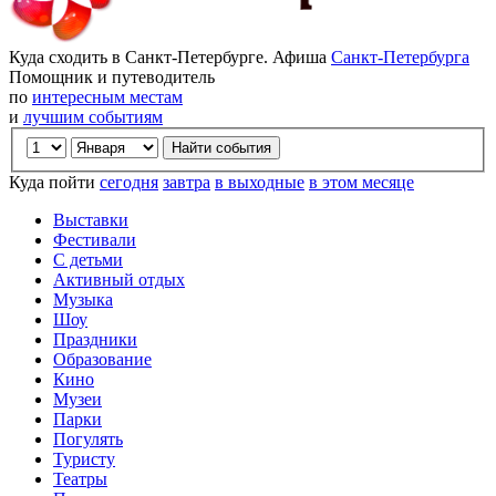
Куда сходить в Санкт-Петербурге. Афиша
Санкт-Петербурга
Помощник и путеводитель
по
интересным местам
и
лучшим событиям
Куда пойти
сегодня
завтра
в выходные
в этом месяце
Выставки
Фестивали
С детьми
Активный отдых
Музыка
Шоу
Праздники
Образование
Кино
Музеи
Парки
Погулять
Туристу
Театры