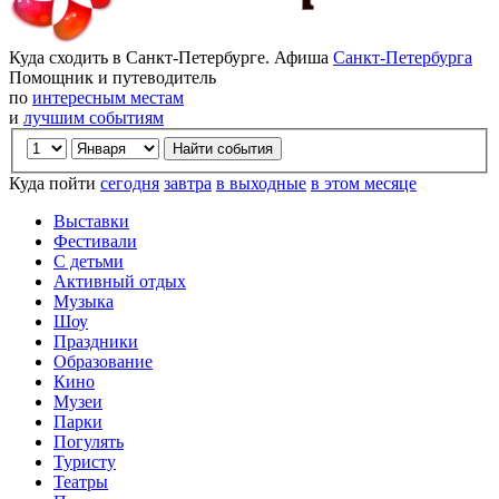
Куда сходить в Санкт-Петербурге. Афиша
Санкт-Петербурга
Помощник и путеводитель
по
интересным местам
и
лучшим событиям
Куда пойти
сегодня
завтра
в выходные
в этом месяце
Выставки
Фестивали
С детьми
Активный отдых
Музыка
Шоу
Праздники
Образование
Кино
Музеи
Парки
Погулять
Туристу
Театры