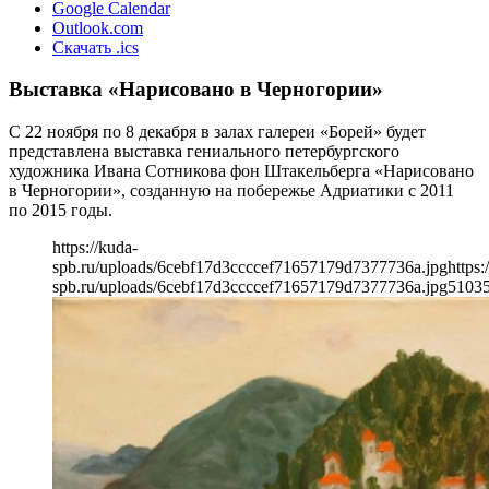
Google Calendar
Outlook.com
Скачать .ics
Выставка «Нарисовано в Черногории»
С 22 ноября по 8 декабря в залах галереи «Борей» будет
представлена выставка гениального петербургского
художника Ивана Сотникова фон Штакельберга «Нарисовано
в Черногории», созданную на побережье Адриатики с 2011
по 2015 годы.
https://kuda-
spb.ru/uploads/6cebf17d3ccccef71657179d7377736a.jpg
https:
spb.ru/uploads/6cebf17d3ccccef71657179d7377736a.jpg
510
3