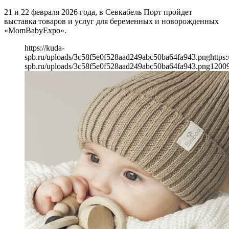
21 и 22 февраля 2026 года, в Севкабель Порт пройдет
выставка товаров и услуг для беременных и новорожденных
«MomBabyExpo».
https://kuda-
spb.ru/uploads/3c58f5e0f528aad249abc50ba64fa943.png
https:
spb.ru/uploads/3c58f5e0f528aad249abc50ba64fa943.png
1200