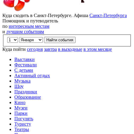
Куда сходить в Санкт-Петербурге. Афиша
Санкт-Петербурга
Помощник и путеводитель
по
интересным местам
и
лучшим событиям
Куда пойти
сегодня
завтра
в выходные
в этом месяце
Выставки
Фестивали
С детьми
Активный отдых
Музыка
Шоу
Праздники
Образование
Кино
Музеи
Парки
Погулять
Туристу
Театры