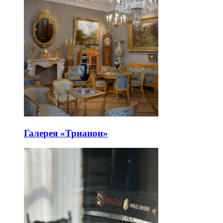
Галерея «Трианон»