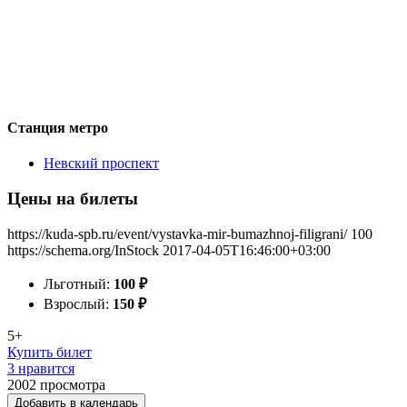
Станция метро
Невский проспект
Цены на билеты
https://kuda-spb.ru/event/vystavka-mir-bumazhnoj-filigrani/
100
https://schema.org/InStock
2017-04-05T16:46:00+03:00
Льготный:
100
₽
Взрослый:
150
₽
5+
Купить билет
3 нравится
2002
просмотра
Добавить в календарь