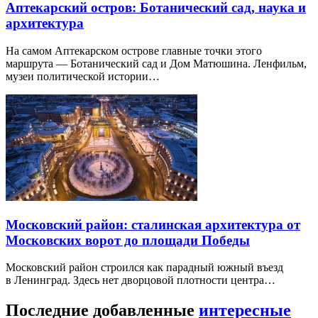
Аптекарский остров: Ботанический сад, наука и
архитектура
На самом Аптекарском острове главные точки этого
маршрута — Ботанический сад и Дом Матюшина. Ленфильм,
музеи политической истории…
Московский район: сталинская архитектура от
Московских ворот до площади Победы
Московский район строился как парадный южный въезд
в Ленинград. Здесь нет дворцовой плотности центра…
Последние добавленные
интересные