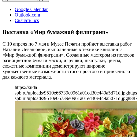
Google Calendar
Outlook.com
Скачать .ics
Выставка «Мир бумажной филиграни»
С 10 апреля по 7 мая в Музее Печати пройдет выставка работ
Наталии Левашовой, выполненные в технике квиллинга
«Мир бумажной филиграни». Созданные мастером из полосок
разноцветной бумаги маски, игрушки, шкатулки, цветы,
сюжетные композиции демонстрируют широкие
художественные возможности этого простого и привычного
для каждого материала.
https://kuda-
spb.ru/uploads/9510e66739e0961a01ed30e449a5d71d.jpg
https
spb.ru/uploads/9510e66739e0961a01ed30e449a5d71d.jpg
888