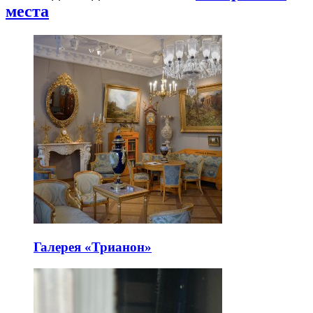
места
Галерея «Трианон»