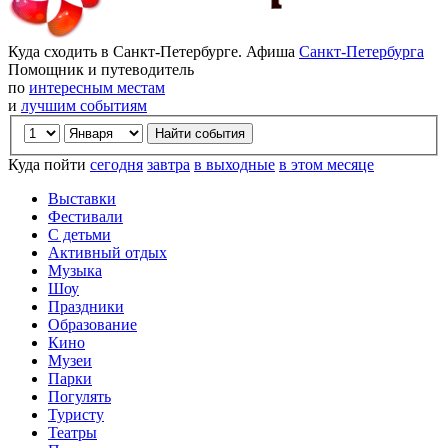
Куда сходить в Санкт-Петербурге. Афиша
Санкт-Петербурга
Помощник и путеводитель
по
интересным местам
и
лучшим событиям
Куда пойти
сегодня
завтра
в выходные
в этом месяце
Выставки
Фестивали
С детьми
Активный отдых
Музыка
Шоу
Праздники
Образование
Кино
Музеи
Парки
Погулять
Туристу
Театры