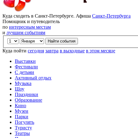
Куда сходить в Санкт-Петербурге. Афиша
Санкт-Петербурга
Помощник и путеводитель
по
интересным местам
и
лучшим событиям
Куда пойти
сегодня
завтра
в выходные
в этом месяце
Выставки
Фестивали
С детьми
Активный отдых
Музыка
Шоу
Праздники
Образование
Кино
Музеи
Парки
Погулять
Туристу
Театры