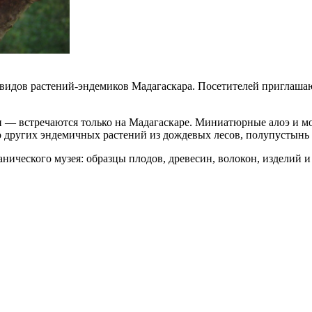
0 видов растений-эндемиков Мадагаскара. Посетителей приглашаю
 — встречаются только на Мадагаскаре. Миниатюрные алоэ и мо
других эндемичных растений из дождевых лесов, полупустынь 
ического музея: образцы плодов, древесин, волокон, изделий и