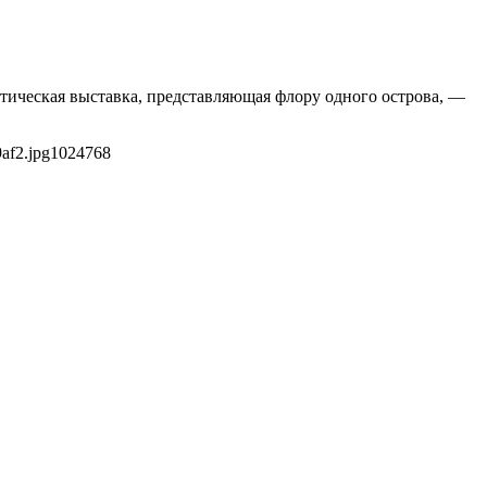
атическая выставка, представляющая флору одного острова, —
af2.jpg
1024
768