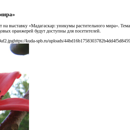
 мира»
ет на выставку «Мадагаскар: уникумы растительного мира». Тем
довых оранжерей будут доступны для посетителей.
af2.jpg
https://kuda-spb.ru/uploads/44bd16b1758303782b4dd4f5d8459