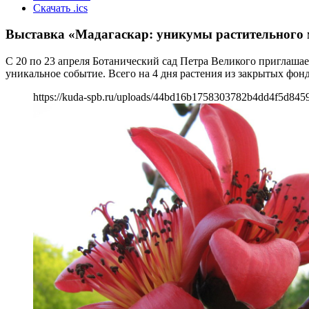
Скачать .ics
Выставка «Мадагаскар: уникумы растительного
С 20 по 23 апреля Ботанический сад Петра Великого приглаша
уникальное событие. Всего на 4 дня растения из закрытых фон
https://kuda-spb.ru/uploads/44bd16b1758303782b4dd4f5d8459