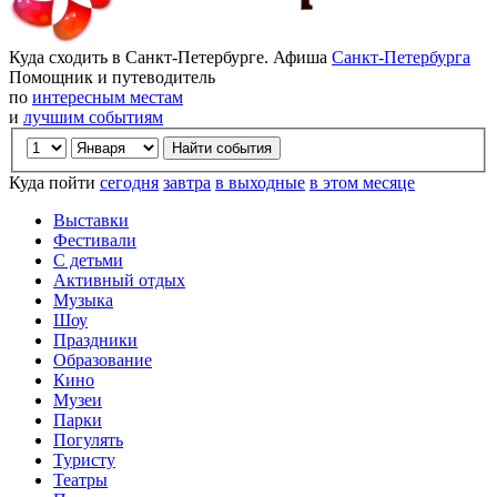
Куда сходить в Санкт-Петербурге. Афиша
Санкт-Петербурга
Помощник и путеводитель
по
интересным местам
и
лучшим событиям
Куда пойти
сегодня
завтра
в выходные
в этом месяце
Выставки
Фестивали
С детьми
Активный отдых
Музыка
Шоу
Праздники
Образование
Кино
Музеи
Парки
Погулять
Туристу
Театры