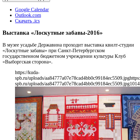
Google Calendar
Outlook.com
Скачать .ics
Выставка «Лоскутные забавы-2016»
В музее усадьбе Державина проходит выставка квилт-студии
«Лоскутные забавы» при Санкт-Петербургском
государственном бюджетном учреждении культуры Клуб
«Выборгская сторона».
https://kuda-
spb.ru/uploads/aa84777a07e78cad4bb0c99184ec5509.jpg
https
spb.ru/uploads/aa84777a07e78cad4bb0c99184ec5509.jpg
1014