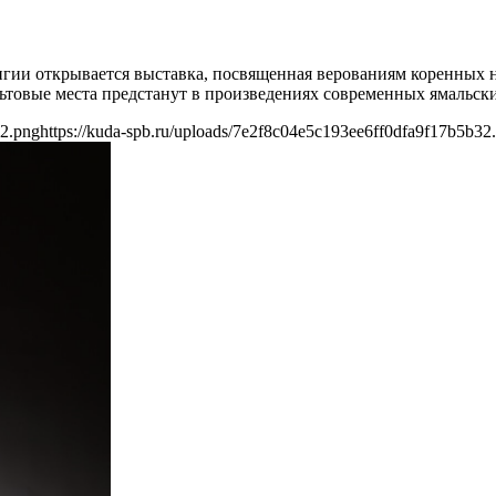
елигии открывается выставка, посвященная верованиям коренных
товые места предстанут в произведениях современных ямальски
32.png
https://kuda-spb.ru/uploads/7e2f8c04e5c193ee6ff0dfa9f17b5b32