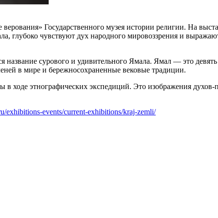
 верования» Государственного музея истории религии. На выст
а, глубоко чувствуют дух народного мировоззрения и выражают
ся название сурового и удивительного Ямала. Ямал — это девят
оленей в мире и бережносохраненные вековые традиции.
в ходе этнографических экспедиций. Это изображения духов-п
.ru/exhibitions-events/current-exhibitions/kraj-zemli/