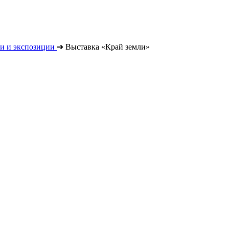
и и экспозиции
➔
Выставка «Край земли»