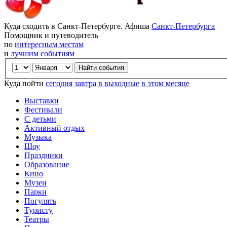
Куда сходить в Санкт-Петербурге. Афиша
Санкт-Петербурга
Помощник и путеводитель
по
интересным местам
и
лучшим событиям
Куда пойти
сегодня
завтра
в выходные
в этом месяце
Выставки
Фестивали
С детьми
Активный отдых
Музыка
Шоу
Праздники
Образование
Кино
Музеи
Парки
Погулять
Туристу
Театры