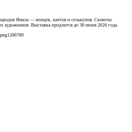
 народов Ямала — ненцев, хантов и селькупов. Сюжеты
х художников. Выставка продлится до 30 июня 2026 года.
.png
1200
789