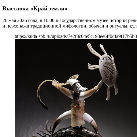
Выставка «Край земли»
26 мая 2026 года, в 16:00 в Государственном музее истории р
и персонажи традиционной мифологии, обычаи и ритуалы, куль
https://kuda-spb.ru/uploads/7e2f8c04e5c193ee6ff0dfa9f17b5b