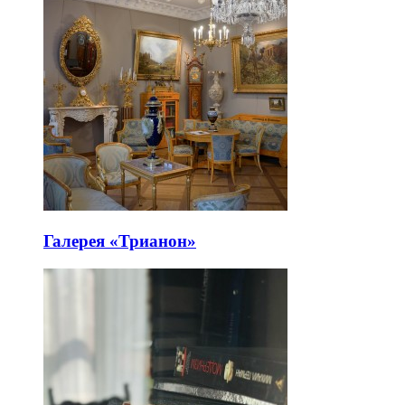
Галерея «Трианон»