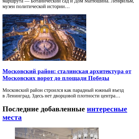
маршрута — Ботанический сад и Дом Матюшина. Ленфильм,
музеи политической истории…
Московский район: сталинская архитектура от
Московских ворот до площади Победы
Московский район строился как парадный южный въезд
в Ленинград. Здесь нет дворцовой плотности центра…
Последние добавленные
интересные
места