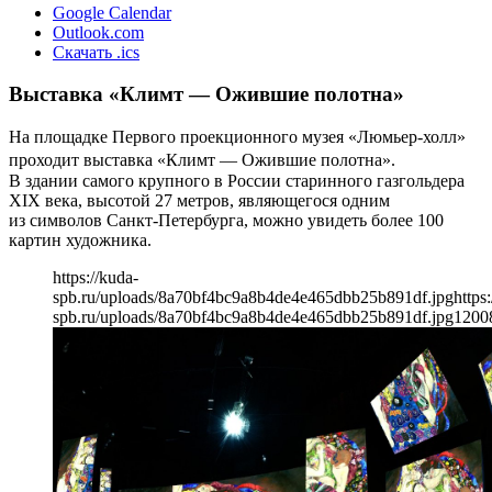
Google Calendar
Outlook.com
Скачать .ics
Выставка «Климт — Ожившие полотна»
На площадке Первого проекционного музея «Люмьер-холл»
проходит выставка «Климт — Ожившие полотна».
В здании самого крупного в России старинного газгольдера
XIX века, высотой 27 метров, являющегося одним
из символов Санкт-Петербурга, можно увидеть более 100
картин художника.
https://kuda-
spb.ru/uploads/8a70bf4bc9a8b4de4e465dbb25b891df.jpg
https
spb.ru/uploads/8a70bf4bc9a8b4de4e465dbb25b891df.jpg
1200