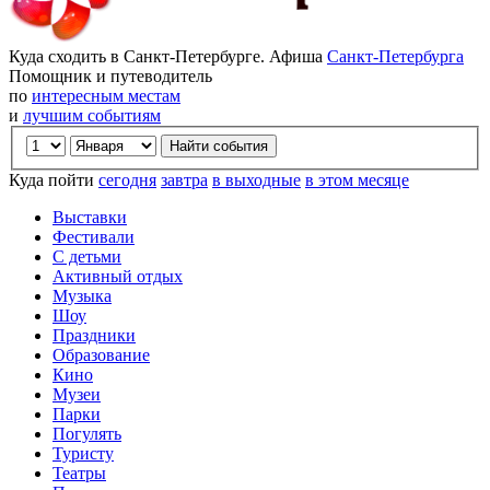
Куда сходить в Санкт-Петербурге. Афиша
Санкт-Петербурга
Помощник и путеводитель
по
интересным местам
и
лучшим событиям
Куда пойти
сегодня
завтра
в выходные
в этом месяце
Выставки
Фестивали
С детьми
Активный отдых
Музыка
Шоу
Праздники
Образование
Кино
Музеи
Парки
Погулять
Туристу
Театры