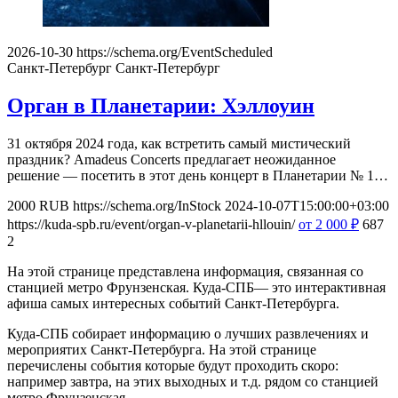
2026-10-30
https://schema.org/EventScheduled
Санкт-Петербург
Санкт-Петербург
Орган в Планетарии: Хэллоуин
31 октября 2024 года, как встретить самый мистический
праздник? Amadeus Concerts предлагает неожиданное
решение — посетить в этот день концерт в Планетарии № 1…
2000
RUB
https://schema.org/InStock
2024-10-07T15:00:00+03:00
https://kuda-spb.ru/event/organ-v-planetarii-hllouin/
от 2 000
₽
687
2
На этой странице представлена информация, связанная со
станцией метро Фрунзенская. Куда-СПБ— это интерактивная
афиша самых интересных событий Санкт-Петербурга.
Куда-СПБ собирает информацию о лучших развлечениях и
мероприятих Санкт-Петербурга. На этой странице
перечислены события которые будут проходить скоро:
например завтра, на этих выходных и т.д. рядом со станцией
метро Фрунзенская.