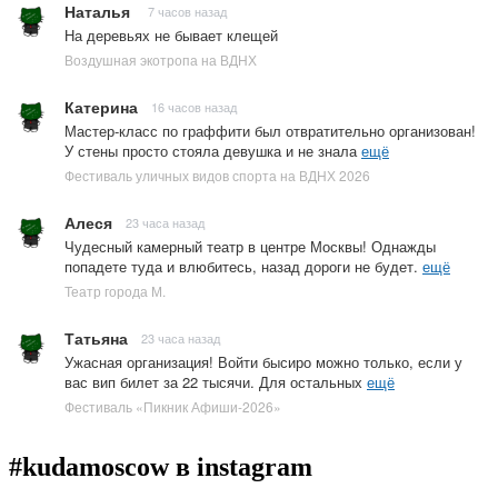
Наталья
7 часов назад
На деревьях не бывает клещей
Воздушная экотропа на ВДНХ
Катерина
16 часов назад
Мастер-класс по граффити был отвратительно организован!
У стены просто стояла девушка и не знала
ещё
Фестиваль уличных видов спорта на ВДНХ 2026
Алеся
23 часа назад
Чудесный камерный театр в центре Москвы! Однажды
попадете туда и влюбитесь, назад дороги не будет.
ещё
Театр города М.
Татьяна
23 часа назад
Ужасная организация! Войти бысиро можно только, если у
вас вип билет за 22 тысячи. Для остальных
ещё
Фестиваль «Пикник Афиши-2026»
#kudamoscow в instagram