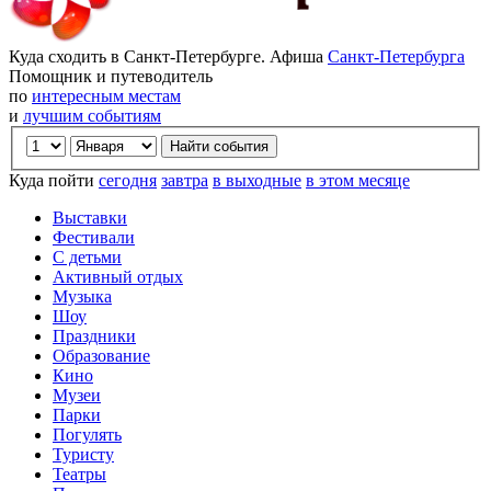
Куда сходить в Санкт-Петербурге. Афиша
Санкт-Петербурга
Помощник и путеводитель
по
интересным местам
и
лучшим событиям
Куда пойти
сегодня
завтра
в выходные
в этом месяце
Выставки
Фестивали
С детьми
Активный отдых
Музыка
Шоу
Праздники
Образование
Кино
Музеи
Парки
Погулять
Туристу
Театры