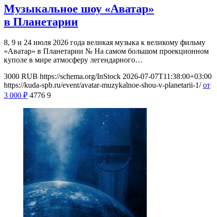
Музыкальное шоу «Аватар»
в Планетарии
8, 9 и 24 июля 2026 года великая музыка к великому фильму
«Аватар» в Планетарии № На самом большом проекционном
куполе в мире атмосферу легендарного…
3000
RUB
https://schema.org/InStock
2026-07-07T11:38:00+03:00
https://kuda-spb.ru/event/avatar-muzykalnoe-shou-v-planetarii-1/
от
3 000
₽
4776
9