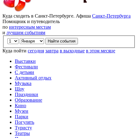
Куда сходить в Санкт-Петербурге. Афиша
Санкт-Петербурга
Помощник и путеводитель
по
интересным местам
и
лучшим событиям
Куда пойти
сегодня
завтра
в выходные
в этом месяце
Выставки
Фестивали
С детьми
Активный отдых
Музыка
Шоу
Праздники
Образование
Кино
Музеи
Парки
Погулять
Туристу
Театры