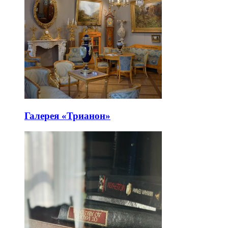
Галерея «Трианон»