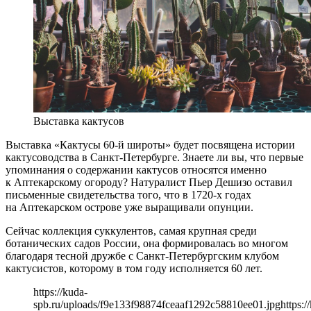
Выставка кактусов
Выставка «Кактусы 60-й широты» будет посвящена истории
кактусоводства в Санкт-Петербурге. Знаете ли вы, что первые
упоминания о содержании кактусов относятся именно
к Аптекарскому огороду? Натуралист Пьер Дешизо оставил
письменные свидетельства того, что в 1720-х годах
на Аптекарском острове уже выращивали опунции.
Сейчас коллекция суккулентов, самая крупная среди
ботанических садов России, она формировалась во многом
благодаря тесной дружбе с Санкт-Петербургским клубом
кактусистов, которому в том году исполняется 60 лет.
https://kuda-
spb.ru/uploads/f9e133f98874fceaaf1292c58810ee01.jpg
https:/