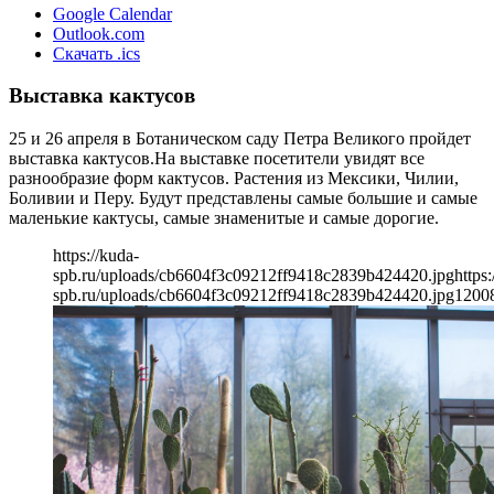
Google Calendar
Outlook.com
Скачать .ics
Выставка кактусов
25 и 26 апреля в Ботаническом саду Петра Великого пройдет
выставка кактусов.На выставке посетители увидят все
разнообразие форм кактусов. Растения из Мексики, Чилии,
Боливии и Перу. Будут представлены самые большие и самые
маленькие кактусы, самые знаменитые и самые дорогие.
https://kuda-
spb.ru/uploads/cb6604f3c09212ff9418c2839b424420.jpg
https:
spb.ru/uploads/cb6604f3c09212ff9418c2839b424420.jpg
1200