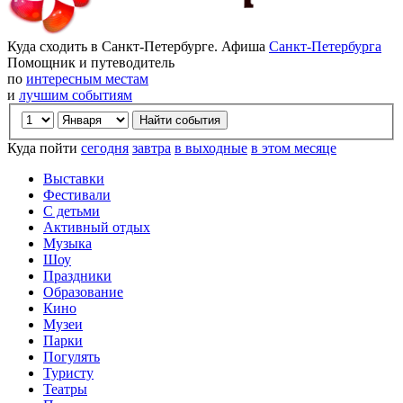
Куда сходить в Санкт-Петербурге. Афиша
Санкт-Петербурга
Помощник и путеводитель
по
интересным местам
и
лучшим событиям
Куда пойти
сегодня
завтра
в выходные
в этом месяце
Выставки
Фестивали
С детьми
Активный отдых
Музыка
Шоу
Праздники
Образование
Кино
Музеи
Парки
Погулять
Туристу
Театры