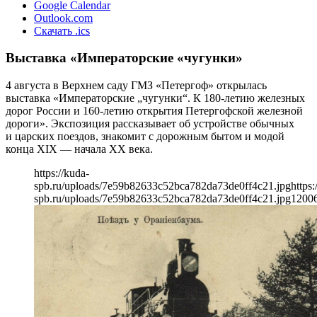
Google Calendar
Outlook.com
Скачать .ics
Выставка «Императорские «чугунки»
4 августа в Верхнем саду ГМЗ «Петергоф» открылась
выставка «Императорские „чугунки“. К 180-летию железных
дорог России и 160-летию открытия Петергофской железной
дороги». Экспозиция рассказывает об устройстве обычных
и царских поездов, знакомит с дорожным бытом и модой
конца XIX — начала XX века.
https://kuda-
spb.ru/uploads/7e59b82633c52bca782da73de0ff4c21.jpg
https:
spb.ru/uploads/7e59b82633c52bca782da73de0ff4c21.jpg
1200