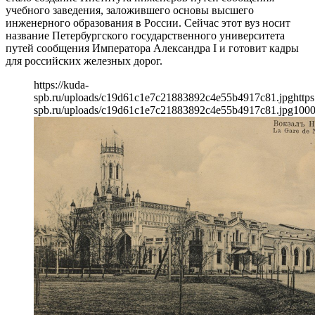
учебного заведения, заложившего основы высшего
инженерного образования в России. Сейчас этот вуз носит
название Петербургского государственного университета
путей сообщения Императора Александра I и готовит кадры
для российских железных дорог.
https://kuda-
spb.ru/uploads/c19d61c1e7c21883892c4e55b4917c81.jpg
https
spb.ru/uploads/c19d61c1e7c21883892c4e55b4917c81.jpg
100