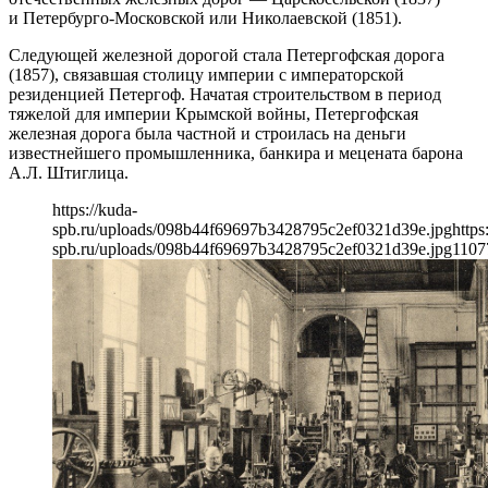
и Петербурго-Московской или Николаевской (1851).
Следующей железной дорогой стала Петергофская дорога
(1857), связавшая столицу империи с императорской
резиденцией Петергоф. Начатая строительством в период
тяжелой для империи Крымской войны, Петергофская
железная дорога была частной и строилась на деньги
известнейшего промышленника, банкира и мецената барона
А.Л. Штиглица.
https://kuda-
spb.ru/uploads/098b44f69697b3428795c2ef0321d39e.jpg
https
spb.ru/uploads/098b44f69697b3428795c2ef0321d39e.jpg
1107