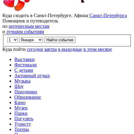
Куда сходить в Санкт-Петербурге. Афиша
Санкт-Петербурга
Помощник и путеводитель
по
интересным местам
и
лучшим событиям
Куда пойти
сегодня
завтра
в выходные
в этом месяце
Выставки
Фестивали
С детьми
Активный отдых
Музыка
Шоу
Праздники
Образование
Кино
Музеи
Парки
Погулять
Туристу
Театры