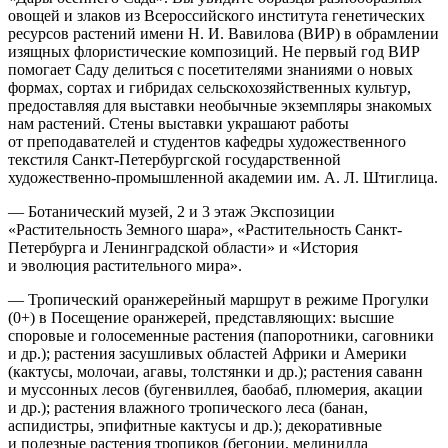
овощей и злаков из Всероссийского института генетических
ресурсов растений имени Н. И. Вавилова (ВИР) в обрамлении
изящных флористические композиций. Не первый год ВИР
помогает Саду делиться с посетителями знаниями о новых
формах, сортах и гибридах сельскохозяйственных культур,
предоставляя для выставки необычные экземпляры знакомых
нам растений. Стены выставки украшают работы
от преподавателей и студентов кафедры художественного
текстиля Санкт-Петербургской государственной
художественно-промышленной академии им. А. Л. Штиглица.
— Ботанический музей, 2 и 3 этаж Экспозиции
«Растительность Земного шара», «Растительность Санкт-
Петербурга и Ленинградской области» и «История
и эволюция растительного мира».
— Тропический оранжерейный маршрут в режиме Прогулки
(0+) в Посещение оранжерей, представляющих: высшие
споровые и голосеменные растения (папоротники, саговники
и др.); растения засушливых областей Африки и Америки
(кактусы, молочаи, агавы, толстянки и др.); растения саванн
и муссонных лесов (бугенвиллея, баобаб, плюмерия, акации
и др.); растения влажного тропического леса (банан,
аспидистры, эпифитные кактусы и др.); декоративные
и полезные растения тропиков (бегонии, мединилла