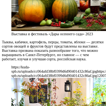
Выставка и фестиваль «Дары осеннего сада» 2023
Тыквы, кабачки, картофель, перцы, томаты, яблоки — десятки
сортов овощей и фруктов будут представлены на выставке.
Выставка призвана показать разнообразие того, что можно
выращивать в Санкт-Петербурге, но главное — с чем
работает, изучая и улучшая сорта, российская наука.
https://kuda-
spb.ru/uploads/cc064afd38bf0399d6d90401432c86af.jpg
https:
spb.ru/uploads/cc064afd38bf0399d6d90401432c86af.jpg
1200