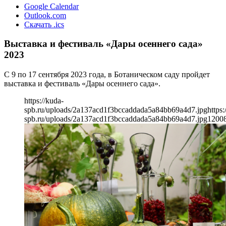
Google Calendar
Outlook.com
Скачать .ics
Выставка и фестиваль «Дары осеннего сада»
2023
С 9 по 17 сентября 2023 года, в Ботаническом саду пройдет
выставка и фестиваль «Дары осеннего сада».
https://kuda-
spb.ru/uploads/2a137acd1f3bccaddada5a84bb69a4d7.jpg
https:
spb.ru/uploads/2a137acd1f3bccaddada5a84bb69a4d7.jpg
1200