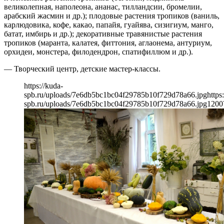
великолепная, наполеона, ананас, тилландсии, бромелии,
арабский жасмин и др.); плодовые растения тропиков (ваниль,
карлюдовика, кофе, какао, папайя, гуайява, сизигиум, манго,
батат, имбирь и др.); декоративные травянистые растения
тропиков (маранта, калатея, фиттония, аглаонема, антуриум,
орхидеи, монстера, филодендрон, спатифиллюм и др.).
— Творческий центр, детские мастер-классы.
https://kuda-
spb.ru/uploads/7e6db5bc1bc04f29785b10f729d78a66.jpg
https
spb.ru/uploads/7e6db5bc1bc04f29785b10f729d78a66.jpg
1200