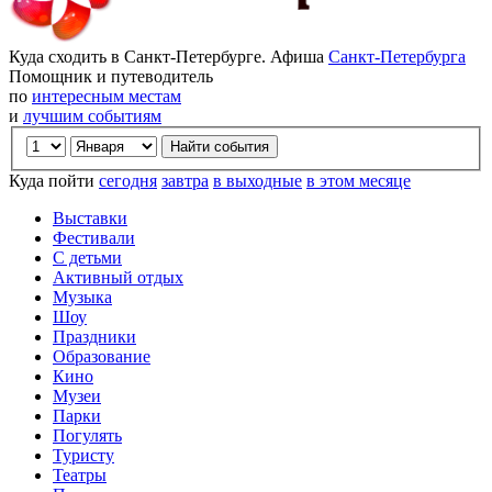
Куда сходить в Санкт-Петербурге. Афиша
Санкт-Петербурга
Помощник и путеводитель
по
интересным местам
и
лучшим событиям
Куда пойти
сегодня
завтра
в выходные
в этом месяце
Выставки
Фестивали
С детьми
Активный отдых
Музыка
Шоу
Праздники
Образование
Кино
Музеи
Парки
Погулять
Туристу
Театры