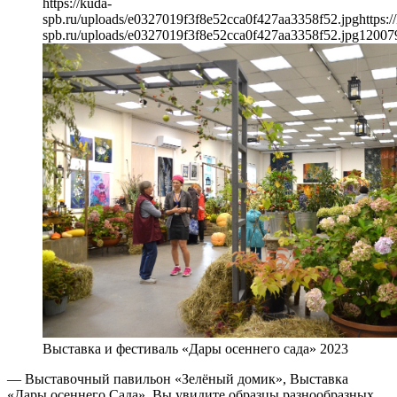
https://kuda-
spb.ru/uploads/e0327019f3f8e52cca0f427aa3358f52.jpg
https:/
spb.ru/uploads/e0327019f3f8e52cca0f427aa3358f52.jpg
1200
7
Выставка и фестиваль «Дары осеннего сада» 2023
— Выставочный павильон «Зелёный домик», Выставка
«Дары осеннего Сада». Вы увидите образцы разнообразных