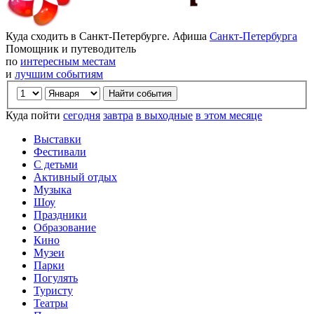
Куда сходить в Санкт-Петербурге. Афиша
Санкт-Петербурга
Помощник и путеводитель
по
интересным местам
и
лучшим событиям
Куда пойти
сегодня
завтра
в выходные
в этом месяце
Выставки
Фестивали
С детьми
Активный отдых
Музыка
Шоу
Праздники
Образование
Кино
Музеи
Парки
Погулять
Туристу
Театры