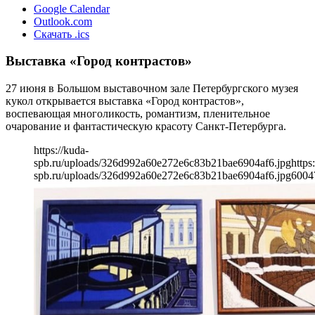
Google Calendar
Outlook.com
Скачать .ics
Выставка «Город контрастов»
27 июня в Большом выставочном зале Петербургского музея
кукол открывается выставка «Город контрастов»,
воспевающая многоликость, романтизм, пленительное
очарование и фантастическую красоту Санкт-Петербурга.
https://kuda-
spb.ru/uploads/326d992a60e272e6c83b21bae6904af6.jpg
https
spb.ru/uploads/326d992a60e272e6c83b21bae6904af6.jpg
600
4