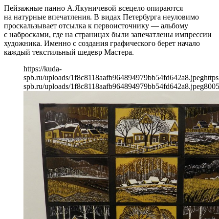
Пейзажные панно А.Якуничевой всецело опираются
на натурные впечатления. В видах Петербурга неуловимо
проскальзывает отсылка к первоисточнику — альбому
с набросками, где на страницах были запечатлены импрессии
художника. Именно с создания графического берет начало
каждый текстильный шедевр Мастера.
https://kuda-
spb.ru/uploads/1f8c8118aafb964894979bb54fd642a8.jpeg
https
spb.ru/uploads/1f8c8118aafb964894979bb54fd642a8.jpeg
800