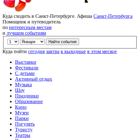
Куда сходить в Санкт-Петербурге. Афиша
Санкт-Петербурга
Помощник и путеводитель
по
интересным местам
и
лучшим событиям
Куда пойти
сегодня
завтра
в выходные
в этом месяце
Выставки
Фестивали
С детьми
Активный отдых
Музыка
Шоу
Праздники
Образование
Кино
Музеи
Парки
Погулять
Туристу
Театры