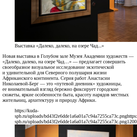
Выставка «Далеко, далеко, на озере Чад...»
Новая выставка в Голубом зале Музея Академии художеств —
«Далеко, далеко, на озере Чад…» — предлагает совершить
своеобразное визуальное исследование экзотической
и удивительной для Северного полушария жизни
Африканского континента. Серия работ Анастасии
Николаевой-Берг — это «путевой дневник» художницы,
ее внимательный взгляд бережно фиксирует городские
сюжеты, яркие особенности быта, красоту нарядов местных
жительниц, архитектуру и природу Африки.
https://kuda-
spb.ru/uploads/bd43f2e6dde1a6a01a7c94a7255ca73c.png
https
spb.ru/uploads/bd43f2e6dde1a6a01a7c94a7255ca73c.png
1200