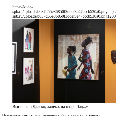
https://kuda-
spb.ru/uploads/b037d55e86850f3ddef3e47cccb530a0.png
https
spb.ru/uploads/b037d55e86850f3ddef3e47cccb530a0.png
1200
Выставка «Далеко, далеко, на озере Чад...»
Предметы дают представление о богатстве культурных