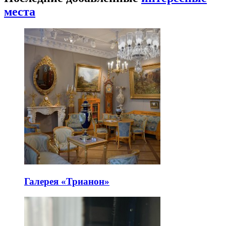
места
Галерея «Трианон»