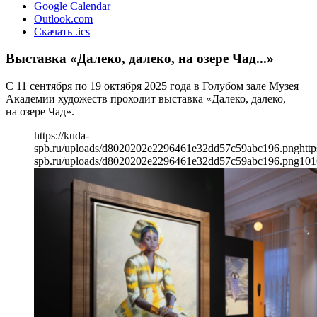
Google Calendar
Outlook.com
Скачать .ics
Выставка «Далеко, далеко, на озере Чад...»
С 11 сентября по 19 октября 2025 года в Голубом зале Музея
Академии художеств проходит выставка «Далеко, далеко,
на озере Чад».
https://kuda-
spb.ru/uploads/d8020202e2296461e32dd57c59abc196.png
http
spb.ru/uploads/d8020202e2296461e32dd57c59abc196.png
101