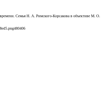
 времени. Семья Н. А. Римского-Корсакова в объективе М. О.
38ed5.png
480
406