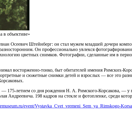
а в объективе»
илиан Осеевич Штейнберг: он стал мужем младшей дочери комп
азносторонним. Он профессионально увлекся фотографирование
хнологию цветных снимков. Фотографии, сделанные им в период
нимал восторженно-тонко, быт обитателей имения Римских-Кор
портретные и сюжетные снимки детей и взрослых — все это раз
Корсаковых.
й — 175-летием со дня рождения Н. А. Римского-Корсакова, — у
ая Андреевича. 198 кадров на стекле и фотопленке, среди кото
eatremuseum.ru/event/Vystavka_Cvet_vremeni_Sem_ya_Rimskogo-Kors