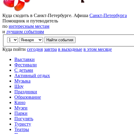
Куда сходить в Санкт-Петербурге. Афиша
Санкт-Петербурга
Помощник и путеводитель
по
интересным местам
и
лучшим событиям
Куда пойти
сегодня
завтра
в выходные
в этом месяце
Выставки
Фестивали
С детьми
Активный отдых
Музыка
Шоу
Праздники
Образование
Кино
Музеи
Парки
Погулять
Туристу
Театры