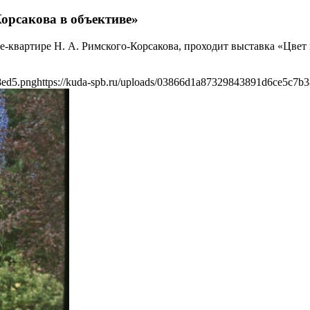
орсакова в объективе»
ее-квартире Н. А. Римского-Корсакова, проходит выставка «Цвет
8ed5.png
https://kuda-spb.ru/uploads/03866d1a87329843891d6ce5c7b