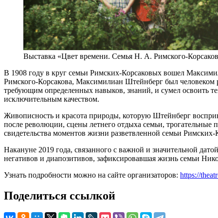
Выставка «Цвет времени. Семья Н. А. Римского-Корсаков
В 1908 году в круг семьи Римских-Корсаковых вошел Максим
Римского-Корсакова, Максимилиан Штейнберг был человеком р
требующим определенных навыков, знаний, и сумел освоить те
исключительным качеством.
Живописность и красота природы, которую Штейнберг воспри
после революции, сцены летнего отдыха семьи, трогательные 
свидетельства моментов жизни разветвленной семьи Римских-
Накануне 2019 года, связанного с важной и значительной дато
негативов и диапозитивов, зафиксировавшая жизнь семьи Никол
Узнать подробности можно на сайте организаторов:
https://th
Поделиться ссылкой