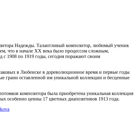
озитора Надежды. Талантливый композитор, любимый ученик
м, что в начале XX века было процессом сложным,
 с 1908 по 1919 годы, сегодня поражают своим
саковых в Любенске в дореволюционное время и первые годы
ные грани оставленной им уникальной коллекции и бесценные
 потомков композитора была приобретена уникальная коллекция
рых особенно ценны 17 цветных диапозитивов 1913 года.
akova