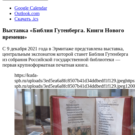
Google Calendar
Outlook.com
Скачать .ics
Выставка «Библия Гутенберга. Книги Нового
времени»
С 9 декабря 2021 года в Эрмитаже представлена выставка,
центральным экспонатом которой станет Библия Гутенберга
из собрания Российской государственной библиотеки —
первая крупноформатная печатная книга.
https://kuda-
spb.ru/uploads/3ed5ea6a8fc8507b41d34ddbedf1f129.jpeg
https
spb.ru/uploads/3ed5ea6a8fc8507b41d34ddbedf1f129.jpeg
1200