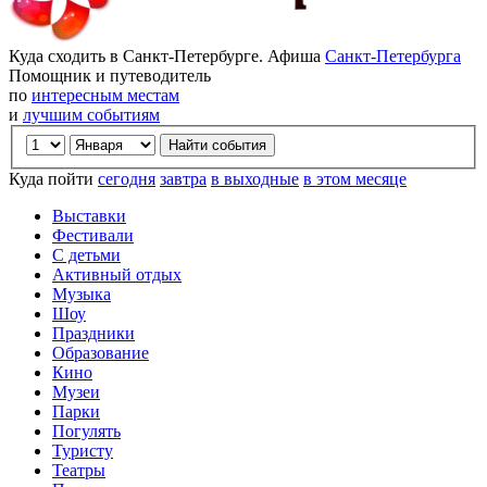
Куда сходить в Санкт-Петербурге. Афиша
Санкт-Петербурга
Помощник и путеводитель
по
интересным местам
и
лучшим событиям
Куда пойти
сегодня
завтра
в выходные
в этом месяце
Выставки
Фестивали
С детьми
Активный отдых
Музыка
Шоу
Праздники
Образование
Кино
Музеи
Парки
Погулять
Туристу
Театры