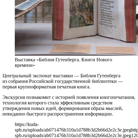
Выставка «Библия Гутенберга. Книги Нового
времени»
Центральный экспонат выставки — Библия Гутенберга
из собрания Российской государственной библиотеки —
первая крупноформатная печатная книга.
Экскурсия познакомит с историей появления книгопечатания,
технология которого стала эффективным средством
утверждения новых идей, формирования образа мыслей,
невиданно быстрого распространения информации.
https://kuda-
spb.ru/uploads/ab071476b310a1d788b3d2b66d2e2c3e.jpeg
htt
spb.ru/uploads/ab071476b310a1d788b3d2b66d2e2c3e.jpeg
12