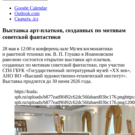
Google Calendar
Outlook.com
Скачать .ics
Выставка арт-платков, созданных по мотивам
советской фантастики
28 мая в 12:00 в конференц-зале Музея космонавтики
и ракетной техники им. В. П. Глушко в Иоанновском
равелине состоится открытие выставки арт-платков,
созданных по мотивам советской фантастики, при участии
СПб ГБУК «Государственный литературный музей «ХХ век»,
АНО ВО «Высший художественно-технический институт».
Выставка продлится до 30 июня 2026 года.
https://kuda-
spb.ru/uploads/b877ead9f492c62dc56fabaed03bc176.png
https
spb.ru/uploads/b877ead9f492c62dc56fabaed03bc176.png
1200