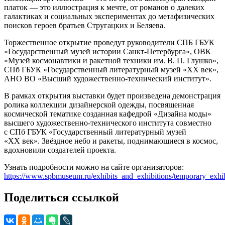
платок — это иллюстрация к мечте, от романов о далеких
галактиках и социальных экспериментах до метафизических
поисков героев братьев Стругацких и Беляева.
Торжественное открытие проведут руководители СПБ ГБУК
«Государственный музей истории Санкт-Петербурга», ОВК
«Музей космонавтики и ракетной техники им. В. П. Глушко»,
СПб ГБУК «Государственный литературный музей «ХХ век»,
АНО ВО «Высший художественно-технический институт».
В рамках открытия выставки будет произведена демонстрация
ролика коллекции дизайнерской одежды, посвященная
космической тематике созданная кафедрой «Дизайна моды»
высшего художественно-технического института совместно
с СПб ГБУК «Государственный литературный музей
«ХХ век». Звёздное небо и ракеты, поднимающиеся в космос,
вдохновили создателей проекта.
Узнать подробности можно на сайте организаторов:
https://www.spbmuseum.ru/exhibits_and_exhibitions/temporary_exhib
Поделиться ссылкой