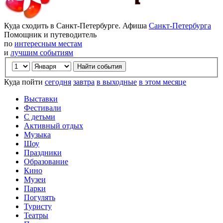
Куда сходить в Санкт-Петербурге. Афиша
Санкт-Петербурга
Помощник и путеводитель
по
интересным местам
и
лучшим событиям
Куда пойти
сегодня
завтра
в выходные
в этом месяце
Выставки
Фестивали
С детьми
Активный отдых
Музыка
Шоу
Праздники
Образование
Кино
Музеи
Парки
Погулять
Туристу
Театры