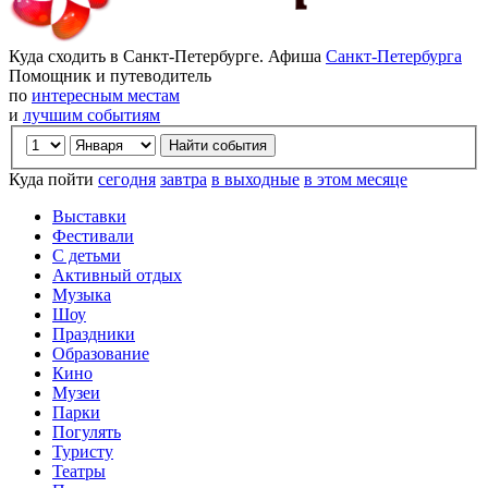
Куда сходить в Санкт-Петербурге. Афиша
Санкт-Петербурга
Помощник и путеводитель
по
интересным местам
и
лучшим событиям
Куда пойти
сегодня
завтра
в выходные
в этом месяце
Выставки
Фестивали
С детьми
Активный отдых
Музыка
Шоу
Праздники
Образование
Кино
Музеи
Парки
Погулять
Туристу
Театры