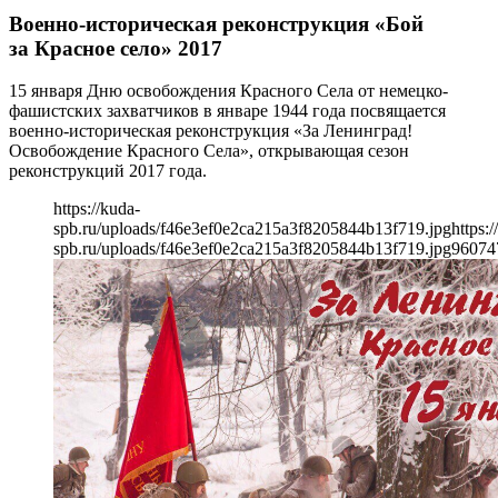
Военно-историческая реконструкция «Бой
за Красное село» 2017
15 января Дню освобождения Красного Села от немецко-
фашистских захватчиков в январе 1944 года посвящается
военно-историческая реконструкция «За Ленинград!
Освобождение Красного Села», открывающая сезон
реконструкций 2017 года.
https://kuda-
spb.ru/uploads/f46e3ef0e2ca215a3f8205844b13f719.jpg
https:/
spb.ru/uploads/f46e3ef0e2ca215a3f8205844b13f719.jpg
960
74