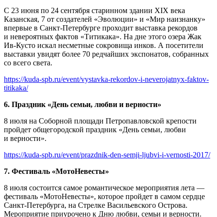
С 23 июня по 24 сентября старинном здании XIX века
Казанская, 7 от создателей «Эволюции» и «Мир наизнанку»
впервые в Санкт-Петербурге проходит выставка рекордов
и невероятных фактов «Титикака». На дне этого озера Жак
Ив-Кусто искал несметные сокровища инков. А посетители
выставки увидят более 70 редчайших экспонатов, собранных
со всего света.
https://kuda-spb.ru/event/vystavka-rekordov-i-neverojatnyx-faktov-
titikaka/
6. Праздник «День семьи, любви и верности»
8 июля на Соборной площади Петропавловской крепости
пройдет общегородской праздник «День семьи, любви
и верности».
https://kuda-spb.ru/event/prazdnik-den-semji-ljubvi-i-vernosti-2017/
7. Фестиваль «МотоНевесты»
8 июля состоится самое романтическое мероприятия лета —
фестиваль «МотоНевесты», которое пройдет в самом сердце
Санкт-Петербурга, на Стрелке Васильевского Острова.
Мероприятие приурочено к Дню любви, семьи и верности.