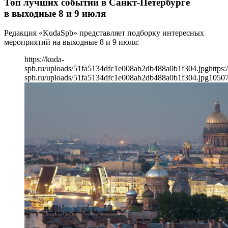
Топ лучших событий в Санкт-Петербурге
в выходные 8 и 9 июля
Редакция «KudaSpb» представляет подборку интересных
мероприятий на выходные 8 и 9 июля:
https://kuda-
spb.ru/uploads/51fa5134dfc1e008ab2db488a0b1f304.jpg
https:
spb.ru/uploads/51fa5134dfc1e008ab2db488a0b1f304.jpg
1050