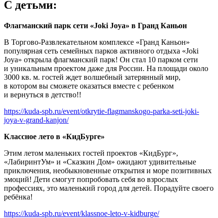
С детьми:
Флагманский парк сети «Joki Joya» в Гранд Каньон
В Торгово-Развлекательном комплексе «Гранд Каньон»
популярная сеть семейных парков активного отдыха «Joki
Joya» открыла флагманский парк! Он стал 10 парком сети
и уникальным проектом даже для России. На площади около
3000 кв. м. гостей ждет волшебный затерянный мир,
в котором вы сможете оказаться вместе с ребенком
и вернуться в детство!!
https://kuda-spb.ru/event/otkrytie-flagmanskogo-parka-seti-joki-
joya-v-grand-kanjon/
Классное лето в «КидБурге»
Этим летом маленьких гостей проектов «КидБург»,
«ЛабиринтУм» и «Сказкин Дом» ожидают удивительные
приключения, необыкновенные открытия и море позитивных
эмоций! Дети смогут попробовать себя во взрослых
профессиях, это маленький город для детей. Порадуйте своего
ребёнка!
https://kuda-spb.ru/event/klassnoe-leto-v-kidburge/