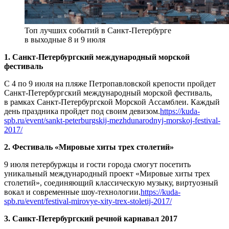
Топ лучших событий в Санкт-Петербурге
в выходные 8 и 9 июля
1. Санкт-Петербургский международный морской
фестиваль
С 4 по 9 июля на пляже Петропавловской крепости пройдет
Санкт-Петербургский международный морской фестиваль,
в рамках Санкт-Петербургской Морской Ассамблеи. Каждый
день праздника пройдет под своим девизом.
https://kuda-
spb.ru/event/sankt-peterburgskij-mezhdunarodnyj-morskoj-festival-
2017/
2. Фестиваль «Мировые хиты трех столетий»
9 июля петербуржцы и гости города смогут посетить
уникальный международный проект «Мировые хиты трех
столетий», соединяющий классическую музыку, виртуозный
вокал и современные шоу-технологии.
https://kuda-
spb.ru/event/festival-mirovye-xity-trex-stoletij-2017/
3. Санкт-Петербургский речной карнавал 2017