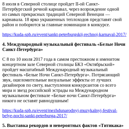
8 июля в Северной столице пройдет II-ой Санкт-
Петербургский речной карнавал, через возрождение одной
из самых прекрасных традиций Северной Венеции —
карнавала. 18 ярко украшенных теплоходов представят свой
район и поборются за главные номинации в конкурсе.
https://kuda-spb.ru/event/sankt-peterburgskij-rechnoj-karnaval-2017/
4. Международный музыкальный фестиваль «Белые Ночи
Санкт-Петербурга»
С 8 по 10 июля 2017 года в самом престижном и именитом
концертном зале Северной столицы БКЗ «Октябрьский»
пройдет масштабный Международный музыкальный
фестиваль «Белые Ночи Санкт-Петербурга». Потрясающий
звук, ошеломительные визуальные эффекты от лучших
дизайнеров по свету, выступления конкурсантов со всего
мира и звезд российской эстрады на Международном
музыкальном фестивале «Белые ночи Санкт-Петербурга»
никого не оставят равнодушным!
https://kuda-spb.ru/event/mezhdunarodnyj-muzykalnyj-festival-
belye-nochi-sankt-peterburga-2017/
5. Выставка рекордов и невероятных фактов «Титикака»