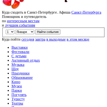
Куда сходить в Санкт-Петербурге. Афиша
Санкт-Петербурга
Помощник и путеводитель
по
интересным местам
и
лучшим событиям
Куда пойти
сегодня
завтра
в выходные
в этом месяце
Выставки
Фестивали
С детьми
Активный отдых
Музыка
Шоу
Праздники
Образование
Кино
Музеи
Парки
Погулять
Туристу
Театры