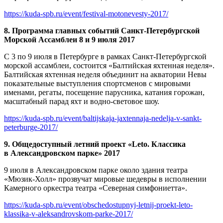
https://kuda-spb.ru/event/festival-motonevesty-2017/
8. Программа главных событий Санкт-Петербургской
Морской Ассамблеи 8 и 9 июля 2017
С 3 по 9 июля в Петербурге в рамках Санкт-Петербургской
морской ассамблеи, состоится «Балтийская яхтенная неделя».
Балтийская яхтенная неделя объединит на акватории Невы
показательные выступления спортсменов с мировыми
именами, регаты, посещение парусника, катания горожан,
масштабный парад яхт и водно-световое шоу.
https://kuda-spb.ru/event/baltijskaja-jaxtennaja-nedelja-v-sankt-
peterburge-2017/
9. Общедоступный летний проект «Leto. Классика
в Александровском парке» 2017
9 июля в Александровском парке около здания театра
«Мюзик-Холл» прозвучат мировые шедевры в исполнении
Камерного оркестра театра «Северная симфониетта».
https://kuda-spb.ru/event/obschedostupnyj-letnij-proekt-leto-
klassika-v-aleksandrovskom-parke-2017/