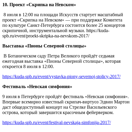
10. Проект «Скрипка на Невском»
8 июля в 12:00 на площади Искусств стартует масштабный
проект «Скрипка на Невском» — при поддержке Комитета
по культуре Санкт-Петербурга состоится более 25 концертов
скрипичной, инструментальной музыки. https://kuda-
spb.ru/event/proekt-skripka-na-nevskom-2017/
Выставка «Пионы Северной столицы»
В Ботаническом саду Петра Великого пройдёт седьмая
ежегодная выставка «Пионы Северной столицы», которая
откроется 8 июля в 12:00.
https://kuda-spb.ru/event/vystavka-piony-severnoj-stolicy-2017/
Фестиваль «Невская симфония»
9 июля в Петербурге пройдёт фестиваль «Невская симфония».
Впервые всемирно известный скрипач-виртуоз Эдвин Мартон
даст общедоступный концерт на Стрелке Васильевского
острова, который завершится красочным фейерверком.
https://kuda-spb.ru/event/festival-nevskaja-simfonija-2017/