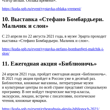
«Пётр Белый. Облака времени».
https://kuda-spb.ru/event/vystavka-oblaka-vremeni/
10. Выставка «Стефано Бомбардьери.
Мальчик и слон»
С 23 апреля по 22 августа 2021 года, в музее Эрарта проходит
выставка «Стефано Бомбардьери. Мальчик и слон».
https://kuda-spb.ru/event/vystavka-stefano-bombardjeri-malchik-i-
slon/
11. Ежегодная акция «Библионочь»
24 апреля 2021 года, пройдет ежегодная акция «Библионочь».
В 2021 году акция пройдет в России уже в десятый раз.
Библиотеки, книжные магазины, литературные музеи
и культурные центры по всей стране представят специальную
программу. В нее войдут творческие мастер-классы,
экскурсии, лекции, встречи с писателями, поэтические
чтения, книжные ярмарки.
https://kuda-spb.ru/event/ezhegodnaja-aktsija-biblionoch-2021/