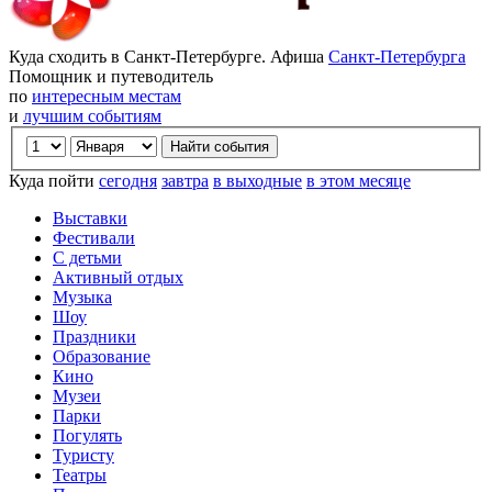
Куда сходить в Санкт-Петербурге. Афиша
Санкт-Петербурга
Помощник и путеводитель
по
интересным местам
и
лучшим событиям
Куда пойти
сегодня
завтра
в выходные
в этом месяце
Выставки
Фестивали
С детьми
Активный отдых
Музыка
Шоу
Праздники
Образование
Кино
Музеи
Парки
Погулять
Туристу
Театры