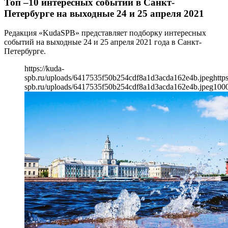
Топ –10 интересных событий в Санкт-
Петербурге на выходные 24 и 25 апреля 2021
Редакция «KudaSPB» представляет подборку интересных
событий на выходные 24 и 25 апреля 2021 года в Санкт-
Петербурге.
https://kuda-
spb.ru/uploads/6417535f50b254cdf8a1d3acda162e4b.jpeg
http
spb.ru/uploads/6417535f50b254cdf8a1d3acda162e4b.jpeg
100