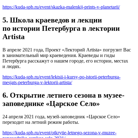
https://kuda-spb.ru/event/skazka-malenkij-prints-v-planetarii/
5. Школа краеведов и лекции
по истории Петербурга в лектории
Artista
В апреле 2021 года, Проект «Лекторий Artista» погрузит Вас
в занимательный мир краеведения. Краеведы и гиды
Петербурга расскажут о нашем городе, его истории, местах
и людях.
https://kuda-spb.ru/event/lektsii-i-kursy-po-istorii-peterburga-
mesjats-peterburga-v-lektorii-artista/
6. Открытие летнего сезона в музее-
заповеднике «Царское Село»
24 апреля 2021 года, музей-заповедник «Царское Село»
переходит на летний режим работы.
https://kuda-spb.ru/event/otkrytie-letnego-sezona-v-muzee-