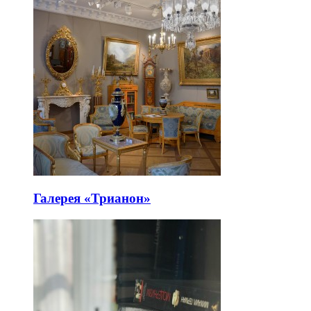
Галерея «Трианон»