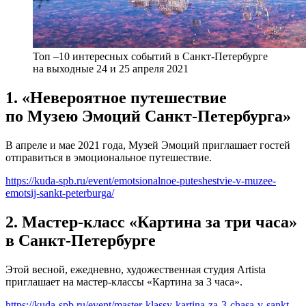
Топ –10 интересных событий в Санкт-Петербурге
на выходные 24 и 25 апреля 2021
1. «Невероятное путешествие
по Музею Эмоций Санкт-Петербурга»
В апреле и мае 2021 года, Музей Эмоций приглашает гостей
отправиться в эмоциональное путешествие.
https://kuda-spb.ru/event/emotsionalnoe-puteshestvie-v-muzee-
emotsij-sankt-peterburga/
2. Мастер-класс «Картина за три часа»
в Санкт-Петербурге
Этой весной, ежедневно, художественная студия Artista
приглашает на мастер-классы «Картина за 3 часа».
https://kuda-spb.ru/event/master-klassy-kartina-za-3-chasa-v-sankt-