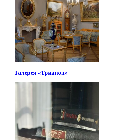
Галерея «Трианон»