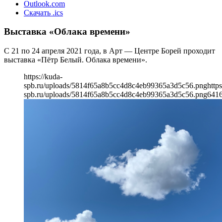
Outlook.com
Скачать .ics
Выставка «Облака времени»
С 21 по 24 апреля 2021 года, в Арт — Центре Борей проходит
выставка «Пётр Белый. Облака времени».
https://kuda-
spb.ru/uploads/5814f65a8b5cc4d8c4eb99365a3d5c56.png
https
spb.ru/uploads/5814f65a8b5cc4d8c4eb99365a3d5c56.png
641