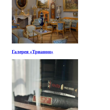
Галерея «Трианон»