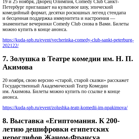
19 и 25 ноября, Дворец Олимпия, Comedy Club Санкт-
Петербург приглашает на культовое шоу, эпический
комедийный формат, десятки роскошных легенд стендапа
и бесценная поддержка иммунитета и настроения —
знаменитые вечеринки Comedy Club снова в Вами. Билеты
можно купить в конце анонса.
https://kuda-spb.ru/event/vecherinka-comedy-club-sankt-peterburg-
202122/
7. Золушка в Театре комедии им. Н. П.
Акимова
20 ноября, свою версию «старой, старой сказки» расскажет
Государственный Академический Театр Комедии
им. Акимова. Билеты можно купить по ссылке в конце
анонса.
https://kuda-spb.ru/event/zolushka-teatr-komedii-im-npakimova/
8. Выставка «Египтомания. К 200-
летию дешифровки египетских
иероглифов Жаном-Франсуа