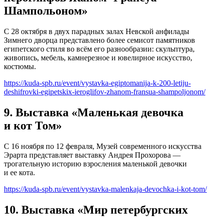
Шампольоном»
С 28 октября в двух парадных залах Невской анфилады
Зимнего дворца представлено более семисот памятников
египетского стиля во всём его разнообразии: скульптура,
живопись, мебель, камнерезное и ювелирное искусство,
костюмы.
https://kuda-spb.ru/event/vystavka-egiptomanija-k-200-letiju-
deshifrovki-egipetskix-ieroglifov-zhanom-fransua-shampoljonom/
9. Выставка «Маленькая девочка
и кот Том»
С 16 ноября по 12 февраля, Музей современного искусства
Эрарта представляет выставку Андрея Прохорова —
трогательную историю взросления маленькой девочки
и ее кота.
https://kuda-spb.ru/event/vystavka-malenkaja-devochka-i-kot-tom/
10. Выставка «Мир петербургских