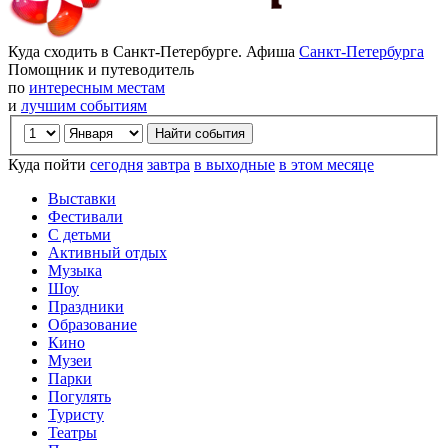
Куда сходить в Санкт-Петербурге. Афиша
Санкт-Петербурга
Помощник и путеводитель
по
интересным местам
и
лучшим событиям
Куда пойти
сегодня
завтра
в выходные
в этом месяце
Выставки
Фестивали
С детьми
Активный отдых
Музыка
Шоу
Праздники
Образование
Кино
Музеи
Парки
Погулять
Туристу
Театры