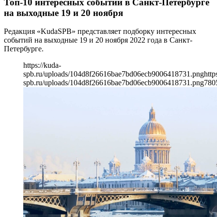
Топ-10 интересных событий в Санкт-Петербурге
на выходные 19 и 20 ноября
Редакция «KudaSPB» представляет подборку интересных
событий на выходные 19 и 20 ноября 2022 года в Санкт-
Петербурге.
https://kuda-
spb.ru/uploads/104d8f26616bae7bd06ecb9006418731.png
http
spb.ru/uploads/104d8f26616bae7bd06ecb9006418731.png
780