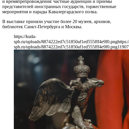
и времяпрепровождения: частные аудиенции и приемы
представителей иностранных государств, торжественные
мероприятия и парады Кавалергардского полка.
В выставке приняли участие более 20 музеев, архивов,
библиотек Санкт-Петербурга и Москвы.
https://kuda-
spb.ru/uploads/8874222ed7c51850af1ed555fff4e9f0.png
https:
spb.ru/uploads/8874222ed7c51850af1ed555fff4e9f0.png
1190
7