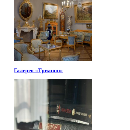
Галерея «Трианон»