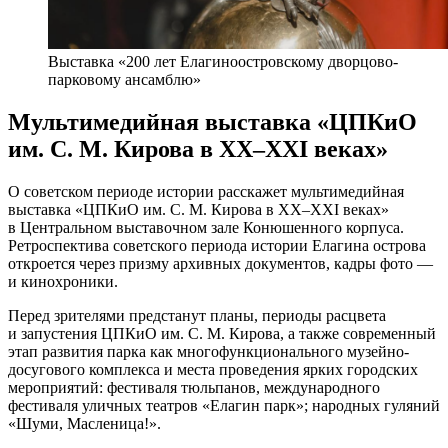
Выставка «200 лет Елагиноостровскому дворцово-
парковому ансамблю»
Мультимедийная выставка «ЦПКиО
им. С. М. Кирова в XX–XXI веках»
О советском периоде истории расскажет мультимедийная
выставка «ЦПКиО им. С. М. Кирова в XX–XXI веках»
в Центральном выставочном зале Конюшенного корпуса.
Ретроспектива советского периода истории Елагина острова
откроется через призму архивных документов, кадры фото —
и кинохроники.
Перед зрителями предстанут планы, периоды расцвета
и запустения ЦПКиО им. С. М. Кирова, а также современный
этап развития парка как многофункционального музейно-
досугового комплекса и места проведения ярких городских
мероприятий: фестиваля тюльпанов, международного
фестиваля уличных театров «Елагин парк»; народных гуляний
«Шуми, Масленица!».