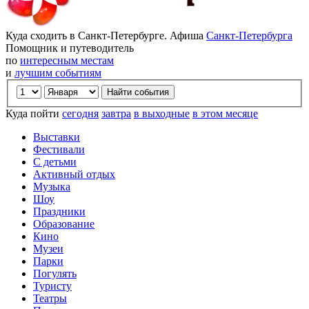
Куда сходить в Санкт-Петербурге. Афиша
Санкт-Петербурга
Помощник и путеводитель
по
интересным местам
и
лучшим событиям
Куда пойти
сегодня
завтра
в выходные
в этом месяце
Выставки
Фестивали
С детьми
Активный отдых
Музыка
Шоу
Праздники
Образование
Кино
Музеи
Парки
Погулять
Туристу
Театры