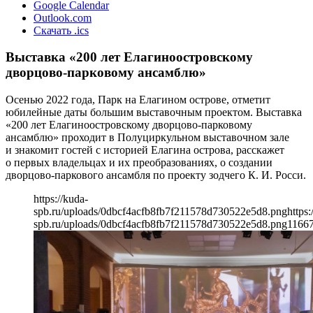
Google Calendar
Outlook.com
Скачать .ics
Выставка «200 лет Елагиноостровскому
дворцово-парковому ансамблю»
Осенью 2022 года, Парк на Елагином острове, отметит
юбилейные даты большим выставочным проектом. Выставка
«200 лет Елагиноостровскому дворцово-парковому
ансамблю» проходит в Полуциркульном выставочном зале
и знакомит гостей с историей Елагина острова, расскажет
о первых владельцах и их преобразованиях, о создании
дворцово-паркового ансамбля по проекту зодчего К. И. Росси.
https://kuda-
spb.ru/uploads/0dbcf4acfb8fb7f211578d730522e5d8.png
https:
spb.ru/uploads/0dbcf4acfb8fb7f211578d730522e5d8.png
1166