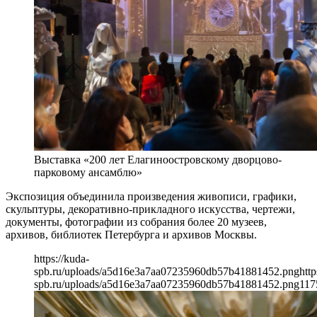
Выставка «200 лет Елагиноостровскому дворцово-
парковому ансамблю»
Экспозиция объединила произведения живописи, графики,
скульптуры, декоративно-прикладного искусства, чертежи,
документы, фотографии из собрания более 20 музеев,
архивов, библиотек Петербурга и архивов Москвы.
https://kuda-
spb.ru/uploads/a5d16e3a7aa07235960db57b41881452.png
http
spb.ru/uploads/a5d16e3a7aa07235960db57b41881452.png
117