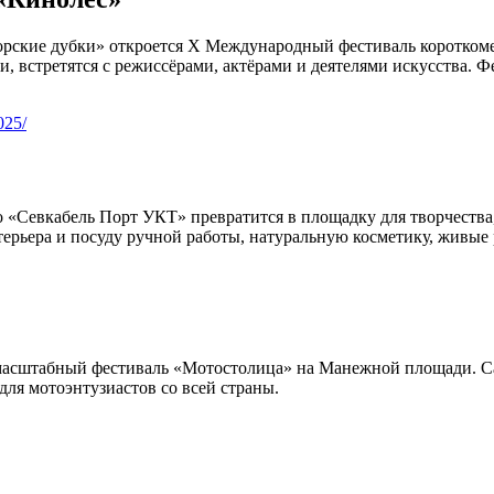
Морские дубки» откроется Х Международный фестиваль короткомет
 встретятся с режиссёрами, актёрами и деятелями искусства. Ф
025/
о «Севкабель Порт УКТ» превратится в площадку для творчества,
ерьера и посуду ручной работы, натуральную косметику, живые 
ть масштабный фестиваль «Мотостолица» на Манежной площади. 
ля мотоэнтузиастов со всей страны.