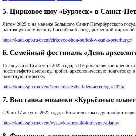
5. Цирковое шоу «Бурлеск» в Санкт-Пе
Летом 2025 г. на манеже Большого Санкт-Петербургского госу
настоящую жемчужину Российской государственной цирковой 
https://kuda-spb.ru/event/cirkovoe-shou-burlesk-v-sankt-peterburge/
6. Семейный фестиваль «День археолог
15 августа и 16 августа 2025 года, в Петропавловской крепост
посетитьфото выставку, пройти археологическую подготовку в 
памятную открытку.
https://kuda-spb.ru/event/semejnyj-festival-den-arxeologa-2025/
7. Выставка мозаики «Курьёзные план
С 9 по 17 августа 2025 года, в Ботаническом саду пройдет пер
https://kuda-spb.ru/event/vystavka-mozaiki-kurjeznye-planty/
8. Фестиваль короткометражного кино 