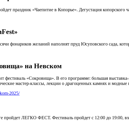
пройдет праздник «Чаепитие в Копорье». Дегустация копорского 
Fest»
тысячи фонариков желаний наполнят пруд Юсуповского сада, кото
ровища» на Невском
дит фестиваль «Сокровища». В его программе: большая выставка-
рческие мастер-классы, лекции о драгоценных камнях и модные 
vskom-2025/
рге пройдет ЛЕГКО ФЕСТ. Фестиваль пройдет с 12:00 до 19:00, в