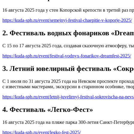
16 августа 2025 года у стен Копорской крепости в третий раз 
https://kuda-spb.ru/event/semejnyj-festival-chaepitie-v-koporje-2025/
2. Фестиваль водных фонариков «Dream
С 15 по 17 августа 2025 года, создавая сказочную атмосферу, 
https://kuda-spb.ru/event/festival-vodnyx-fonarikov-dreamfest-2025/
3. Летний ювелирный фестиваль «Сок
С 1 июля по 31 августа 2025 года на Невском проспекте прохо
с известными мастерами, экскурсии в старинном особняке, тво
https://kuda-spb.ru/event/letnij-juvelirnyj-festival-sokrovischa-na-ne
4. Фестиваль «Легко-Фест»
16 августа 2025 года на пляже парка 300-летия Санкт-Петербу
https://kuda-spb.ru/event/legko-fest-2025/