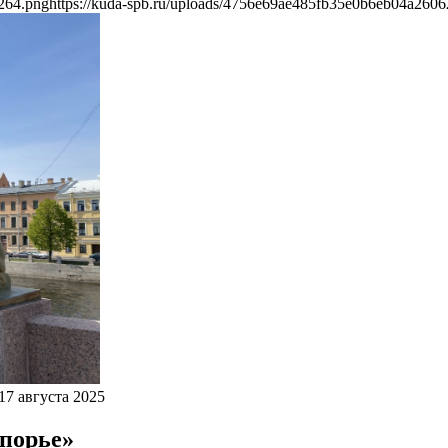
264.png
https://kuda-spb.ru/uploads/4756e69ae485fb35e0b6eb04a260
17 августа 2025
опорье»