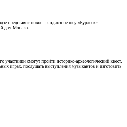
адзе представит новое грандиозное шоу «Бурлеск» —
ий дом Монако.
ого участники смогут пройти историко-археологический квест,
льных играх, послушать выступления музыкантов и изготовить