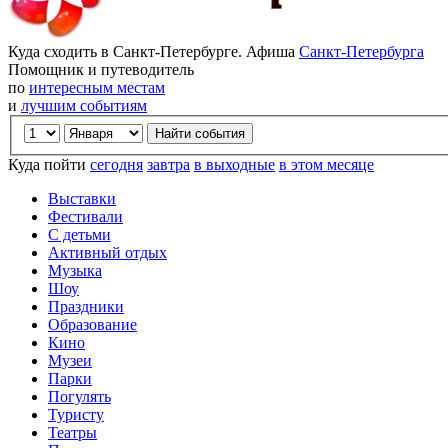
Куда сходить в Санкт-Петербурге. Афиша
Санкт-Петербурга
Помощник и путеводитель
по
интересным местам
и
лучшим событиям
Куда пойти
сегодня
завтра
в выходные
в этом месяце
Выставки
Фестивали
С детьми
Активный отдых
Музыка
Шоу
Праздники
Образование
Кино
Музеи
Парки
Погулять
Туристу
Театры