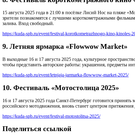
15 августа 2025 года в 21:00 в посёлке Лисий Нос на пляже «
зрители познакомятся с лучшими короткометражными фильмами,
залива. Вход свободный.
https://kuda-spb.ru/event/festival-korotkometrazhnogo-kino-kinoles-2
9. Летняя ярмарка «Flowwow Market»
В выходные 16 и 17 августа 2025 года, культурное пространств
чтобы представить авторские работы: украшения, предметы инт
https://kuda-spb.ru/event/letnjaja-jarmarka-flowwow-market-2025/
10. Фестиваль «Мотостолица 2025»
16 и 17 августа 2025 года Санкт-Петербург готовится приня
российского мотодвижения, вновь станет центром притяжения д
https://kuda-spb.ru/event/festival-motostolitsa-2025/
Поделиться ссылкой