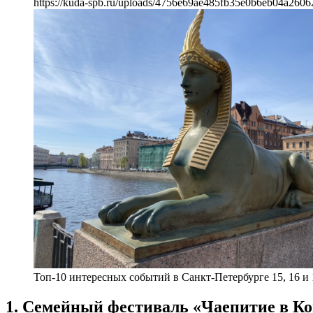
https://kuda-spb.ru/uploads/4756e69ae485fb35e0b6eb04a2606
Топ-10 интересных событий в Санкт-Петербурге 15, 16 и 
1. Семейный фестиваль «Чаепитие в К