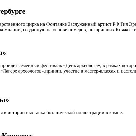
тербурге
дарственного цирка на Фонтанке Заслуженный артист РФ Гия Эр
компании, созданную на основе номеров, покоривших Княжеск
а»
и пройдет семейный фестиваль «День археолога», в рамках котор
«Лагере археологов»,принять участие в мастер-классах и насто
ты»
вая в истории выставка ботанической иллюстрации в камне.
«Кинолес»