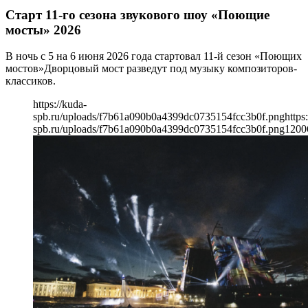
Старт 11-го сезона звукового шоу «Поющие
мосты» 2026
В ночь с 5 на 6 июня 2026 года стартовал 11-й сезон «Поющих
мостов»Дворцовый мост разведут под музыку композиторов-
классиков.
https://kuda-
spb.ru/uploads/f7b61a090b0a4399dc0735154fcc3b0f.png
https
spb.ru/uploads/f7b61a090b0a4399dc0735154fcc3b0f.png
1200