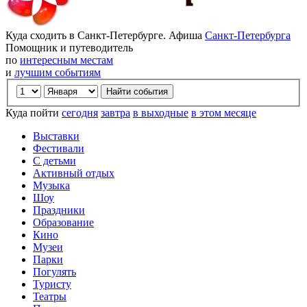
Куда сходить в Санкт-Петербурге. Афиша
Санкт-Петербурга
Помощник и путеводитель
по
интересным местам
и
лучшим событиям
Куда пойти
сегодня
завтра
в выходные
в этом месяце
Выставки
Фестивали
С детьми
Активный отдых
Музыка
Шоу
Праздники
Образование
Кино
Музеи
Парки
Погулять
Туристу
Театры