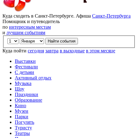
Куда сходить в Санкт-Петербурге. Афиша
Санкт-Петербурга
Помощник и путеводитель
по
интересным местам
и
лучшим событиям
Куда пойти
сегодня
завтра
в выходные
в этом месяце
Выставки
Фестивали
С детьми
Активный отдых
Музыка
Шоу
Праздники
Образование
Кино
Музеи
Парки
Погулять
Туристу
Театры