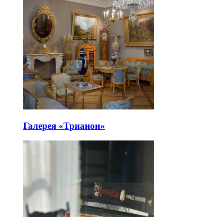
Галерея «Трианон»