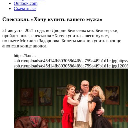
Outlook.com
Скачать .ics
Спектакль «Хочу купить вашего мужа»
21 августа 2021 года, во Дворце Белосельских-Белозерски,
пройдет показ спектакля «Хочу купить вашего мужа»,
по пьесе Михаила Задорнова. Билеты можно купить в конце
анонса.в конце анонса.
https://kuda-
spb.ru/uploads/e45d14fb803058d4f8da759a4f9b1d1e.jpg
https:
spb.ru/uploads/e45d14fb803058d4f8da759a4f9b1d1e.jpg
1200