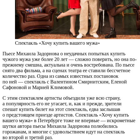
Спектакль «Хочу купить вашего мужа»
Пьесе Михаила Задорнова о неудачных попытках купить
чужого мужа уже более 20 лет — сложно поверить, но она по-
прежнему смешна, актуальна и очень востребована. По пьесе
снято два фильма, а на сценах театра ее ставили бессчетное
количество раз. Одна из самых известных постановок
по ней — спектакль с Валентином Смирнитским, Еленой
Сафоновой и Марией Климовой.
С этим спектаклем артисты объездили уже всю страну,
а популярность его не угасает, и, как и прежде, зрители
спешат купить билет на этот спектакль, едва заслышав
о предстоящем приезде артистов. Спектакль «Хочу купить
вашего мужа» в Петербурге тоже не впервые — искрометные
шутки автора пьесы Михаила Задорнова полюбились
горожанам, и многие с удовольствием идут на спектакль
во второй и третий раз.