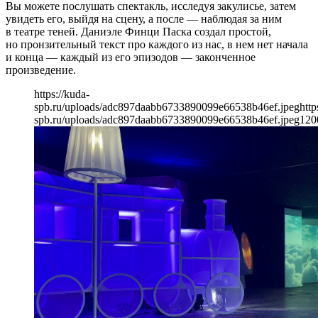
Вы можете послушать спектакль, исследуя закулисье, затем
увидеть его, выйдя на сцену, а после — наблюдая за ним
в театре теней. Даниэле Финци Паска создал простой,
но пронзительный текст про каждого из нас, в нем нет начала
и конца — каждый из его эпизодов — законченное
произведение.
https://kuda-
spb.ru/uploads/adc897daabb6733890099e66538b46ef.jpeg
http
spb.ru/uploads/adc897daabb6733890099e66538b46ef.jpeg
120