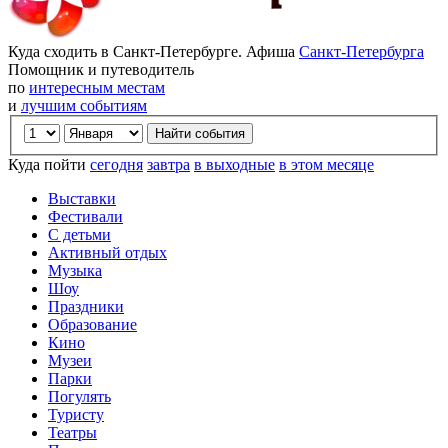
Куда сходить в Санкт-Петербурге. Афиша
Санкт-Петербурга
Помощник и путеводитель
по
интересным местам
и
лучшим событиям
Куда пойти
сегодня
завтра
в выходные
в этом месяце
Выставки
Фестивали
С детьми
Активный отдых
Музыка
Шоу
Праздники
Образование
Кино
Музеи
Парки
Погулять
Туристу
Театры