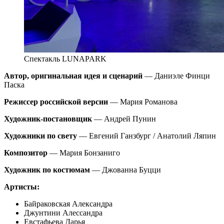
Спектакль LUNAPARK
Автор, оригинальная идея и сценарий
— Даниэле Финци
Паска
Режиссер российской версии
— Мария Романова
Художник-постановщик
— Андрей Пунин
Художники по свету
— Евгений Ганзбург / Анатолий Ляпин
Композитор
— Мария Бонзаниго
Художник по костюмам
— Джованна Буцци
Артисты:
Байраковская Александра
Джунтини Алессандра
Евстафьева Дарья