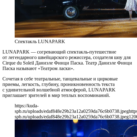
Спектакль LUNAPARK
LUNAPARK — согревающий спектакль-путешествие
от легендарного швейцарского режиссера, создателя шоу для
Cirque du Soleil Даниэле Финци Паска. Театр Даниэле Финци
Паска называют «Театром ласки».
Сочетая в себе театральные, танцевальные и цирковые
приемы, легкость, глубину, проникновенность текста
с удивительной волшебной атмосферой, LUNAPARK
приглашает зрителей в мир теплых воспоминаний.
https://kuda-
spb.ru/uploads/edaf848e29b23a12a0259da76c6b0738.jpeg
http
spb.ru/uploads/edaf848e29b23a12a0259da76c6b0738.jpeg
120