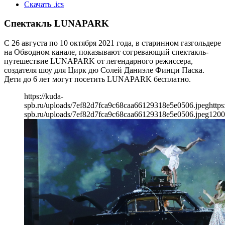
Скачать .ics
Спектакль LUNAPARK
С 26 августа по 10 октября 2021 года, в старинном газгольдере
на Обводном канале, показывают согревающий спектакль-
путешествие LUNAPARK от легендарного режиссера,
создателя шоу для Цирк дю Солей Даниэле Финци Паска.
Дети до 6 лет могут посетить LUNAPARK бесплатно.
https://kuda-
spb.ru/uploads/7ef82d7fca9c68caa66129318e5e0506.jpeg
https
spb.ru/uploads/7ef82d7fca9c68caa66129318e5e0506.jpeg
1200