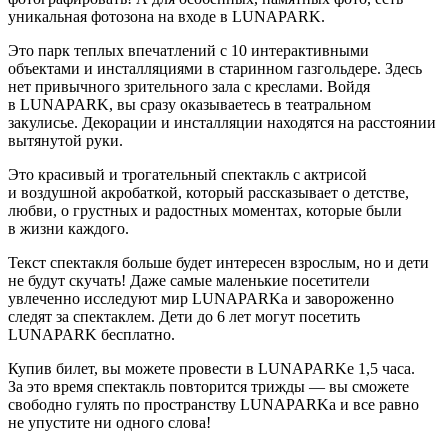
уникальная фотозона на входе в LUNAPARK.
Это парк теплых впечатлений с 10 интерактивными
объектами и инсталляциями в старинном газгольдере. Здесь
нет привычного зрительного зала с креслами. Войдя
в LUNAPARK, вы сразу оказываетесь в театральном
закулисье. Декорации и инсталляции находятся на расстоянии
вытянутой руки.
Это красивый и трогательный спектакль с актрисой
и воздушной акробаткой, который рассказывает о детстве,
любви, о грустных и радостных моментах, которые были
в жизни каждого.
Текст спектакля больше будет интересен взрослым, но и дети
не будут скучать! Даже самые маленькие посетители
увлеченно исследуют мир LUNAPARKа и завороженно
следят за спектаклем. Дети до 6 лет могут посетить
LUNAPARK бесплатно.
Купив билет, вы можете провести в LUNAPARKe 1,5 часа.
За это время спектакль повторится трижды — вы сможете
свободно гулять по пространству LUNAPARKa и все равно
не упустите ни одного слова!