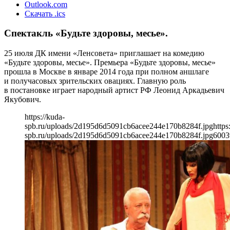
Outlook.com
Скачать .ics
Спектакль «Будьте здоровы, месье».
25 июля ДК имени «Ленсовета» приглашает на комедию
«Будьте здоровы, месье». Премьера «Будьте здоровы, месье»
прошла в Москве в январе 2014 года при полном аншлаге
и получасовых зрительских овациях. Главную роль
в постановке играет народный артист РФ Леонид Аркадьевич
Якубович.
https://kuda-
spb.ru/uploads/2d195d6d5091cb6acee244e170b8284f.jpg
https
spb.ru/uploads/2d195d6d5091cb6acee244e170b8284f.jpg
600
3