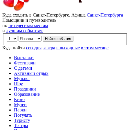
Куда сходить в Санкт-Петербурге. Афиша
Санкт-Петербурга
Помощник и путеводитель
по
интересным местам
и
лучшим событиям
Куда пойти
сегодня
завтра
в выходные
в этом месяце
Выставки
Фестивали
С детьми
Активный отдых
Музыка
Шоу
Праздники
Образование
Кино
Музеи
Парки
Погулять
Туристу
Театры