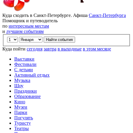
Куда сходить в Санкт-Петербурге. Афиша
Санкт-Петербурга
Помощник и путеводитель
по
интересным местам
и
лучшим событиям
Куда пойти
сегодня
завтра
в выходные
в этом месяце
Выставки
Фестивали
С детьми
Активный отдых
Музыка
Шоу
Праздники
Образование
Кино
Музеи
Парки
Погулять
Туристу
Театры