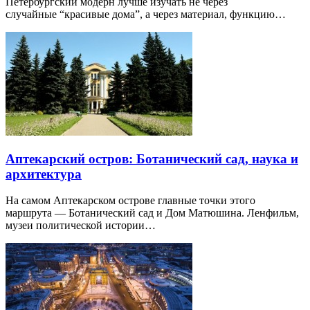
Петербургский модерн лучше изучать не через
случайные “красивые дома”, а через материал, функцию…
Аптекарский остров: Ботанический сад, наука и
архитектура
На самом Аптекарском острове главные точки этого
маршрута — Ботанический сад и Дом Матюшина. Ленфильм,
музеи политической истории…