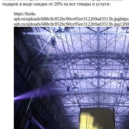
подарок в виде скидки от 20% на все товары и услуги.
https://kuda-
spb.ru/uploads/688c8c852bc90ce95ee3122b9ad3513b.jpg
https
spb.ru/uploads/688c8c852bc90ce95ee3122b9ad3513b.jpg
1200