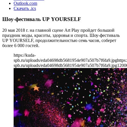
Outlook.com
Скачать .ics
Шоу-фестиваль UP YOURSELF
20 мая 2018 г. на главной сцене Art Play пройдет большой
праздник моды, красоты, здоровья и спорта. Шоу-фестиваль
UP YOURSELF, продолжительностью семь часов, соберет
более 6 000 гостей.
https://kuda-
spb.ru/uploads/eda04698db5681954e907a507b7f6fa9.jpg
https
spb.ru/uploads/eda04698db5681954e907a507b7f6fa9.jpg
1200