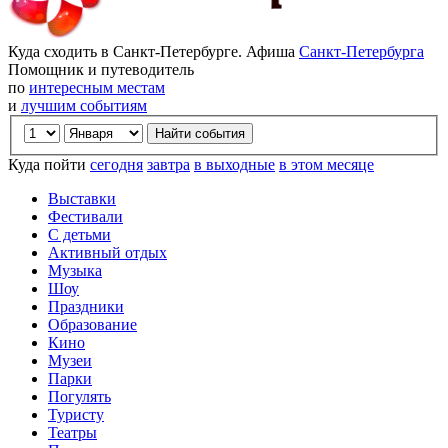
Куда сходить в Санкт-Петербурге. Афиша
Санкт-Петербурга
Помощник и путеводитель
по
интересным местам
и
лучшим событиям
Куда пойти
сегодня
завтра
в выходные
в этом месяце
Выставки
Фестивали
С детьми
Активный отдых
Музыка
Шоу
Праздники
Образование
Кино
Музеи
Парки
Погулять
Туристу
Театры