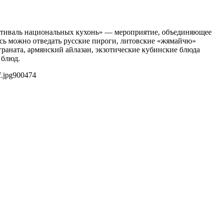
Фестиваль национальных кухонь» — мероприятие, объединяющее
есь можно отведать русские пироги, литовские «жямайчю»
раната, армянский айлазан, экзотические кубинские блюда
 блюд.
.jpg
900
474