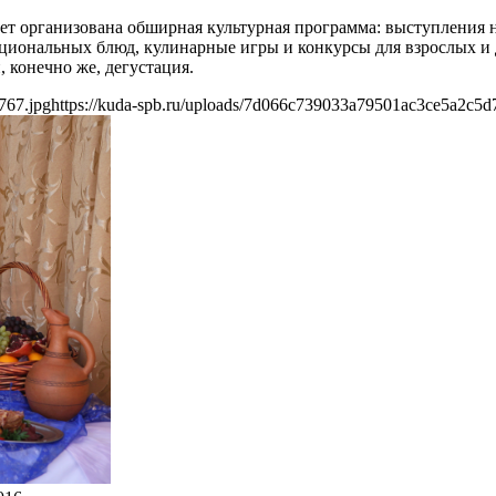
дет организована обширная культурная программа: выступления 
циональных блюд, кулинарные игры и конкурсы для взрослых и 
 конечно же, дегустация.
767.jpg
https://kuda-spb.ru/uploads/7d066c739033a79501ac3ce5a2c5d