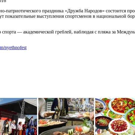
016
вно-патриотического праздника «Дружба Народов» состоится пр
дут показательные выступления спортсменов в национальной бор
о спорта — академической греблей, наблюдая с пляжа за Междун
om/nyethnofest