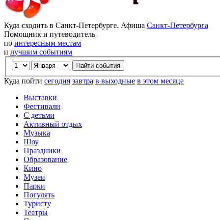
Куда сходить в Санкт-Петербурге. Афиша
Санкт-Петербурга
Помощник и путеводитель
по
интересным местам
и
лучшим событиям
Куда пойти
сегодня
завтра
в выходные
в этом месяце
Выставки
Фестивали
С детьми
Активный отдых
Музыка
Шоу
Праздники
Образование
Кино
Музеи
Парки
Погулять
Туристу
Театры