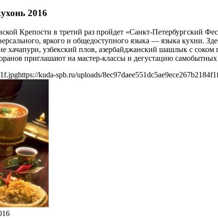
ухонь 2016
ловской Крепости в третий раз пройдет «Санкт-Петербургский 
версального, яркого и общедоступного языка — языка кухни. Зд
е хачапури, узбекский плов, азербайджанский шашлык с соком г
оранов приглашают на мастер-классы и дегустацию самобытных
1f.jpg
https://kuda-spb.ru/uploads/8ec97daee551dc5ae9ece267b2184f1f
016