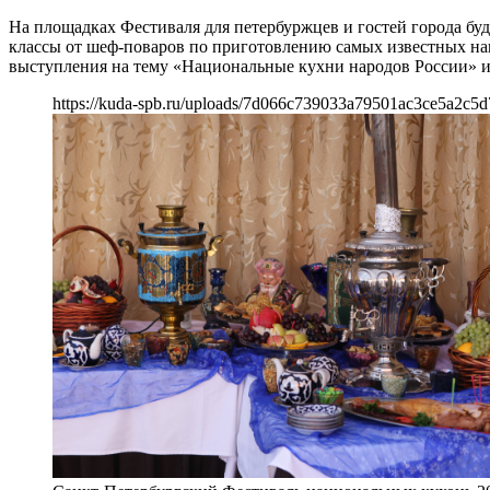
На площадках Фестиваля для петербуржцев и гостей города бу
классы от шеф-поваров по приготовлению самых известных на
выступления на тему «Национальные кухни народов России» и,
https://kuda-spb.ru/uploads/7d066c739033a79501ac3ce5a2c5d