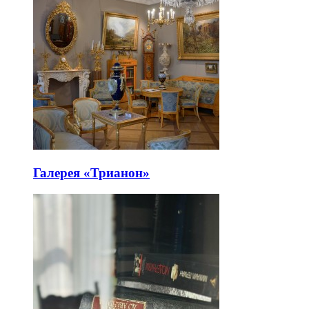
Галерея «Трианон»