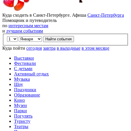
Куда сходить в Санкт-Петербурге. Афиша
Санкт-Петербурга
Помощник и путеводитель
по
интересным местам
и
лучшим событиям
Куда пойти
сегодня
завтра
в выходные
в этом месяце
Выставки
Фестивали
С детьми
Активный отдых
Музыка
Шоу
Праздники
Образование
Кино
Музеи
Парки
Погулять
Туристу
Театры