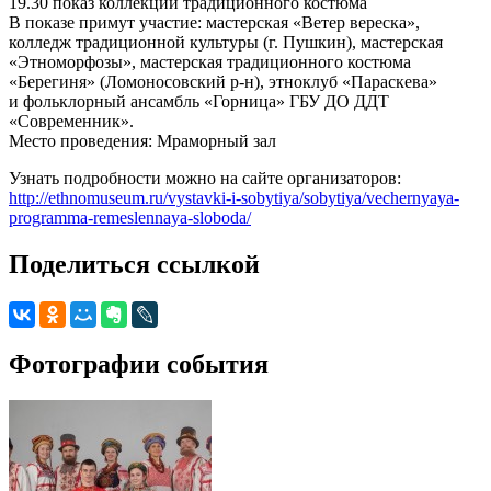
19.30 показ коллекций традиционного костюма
В показе примут участие: мастерская «Ветер вереска»,
колледж традиционной культуры (г. Пушкин), мастерская
«Этноморфозы», мастерская традиционного костюма
«Берегиня» (Ломоносовский р-н), этноклуб «Параскева»
и фольклорный ансамбль «Горница» ГБУ ДО ДДТ
«Современник».
Место проведения: Мраморный зал
Узнать подробности можно на сайте организаторов:
http://ethnomuseum.ru/vystavki-i-sobytiya/sobytiya/vechernyaya-
programma-remeslennaya-sloboda/
Поделиться ссылкой
Фотографии события