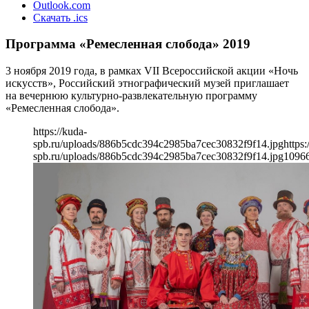
Outlook.com
Скачать .ics
Программа «Ремесленная слобода» 2019
3 ноября 2019 года, в рамках VII Всероссийской акции «Ночь
искусств», Российский этнографический музей приглашает
на вечернюю культурно-развлекательную программу
«Ремесленная слобода».
https://kuda-
spb.ru/uploads/886b5cdc394c2985ba7cec30832f9f14.jpg
https:
spb.ru/uploads/886b5cdc394c2985ba7cec30832f9f14.jpg
1096