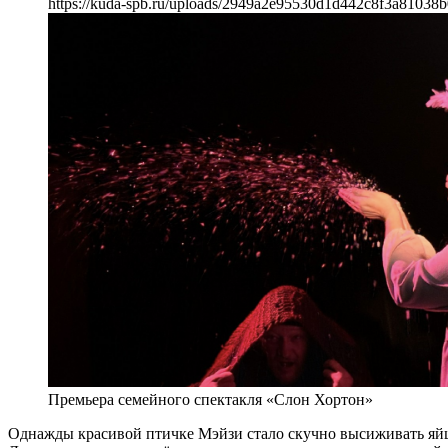
https://kuda-spb.ru/uploads/2949a2e95530d1d442c8f3a81038
Премьера семейного спектакля «Слон Хортон»
Однажды красивой птичке Мэйзи стало скучно высиживать яйцо