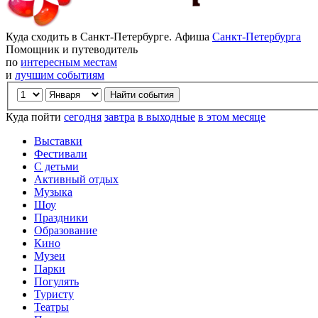
Куда сходить в Санкт-Петербурге. Афиша
Санкт-Петербурга
Помощник и путеводитель
по
интересным местам
и
лучшим событиям
Куда пойти
сегодня
завтра
в выходные
в этом месяце
Выставки
Фестивали
С детьми
Активный отдых
Музыка
Шоу
Праздники
Образование
Кино
Музеи
Парки
Погулять
Туристу
Театры