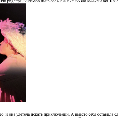
b0db.png
https://kuda-spb.ru/uploads/2949a2e95530d1d442c8f3a81038
, и она улетела искать приключений. А вместо себя оставила с