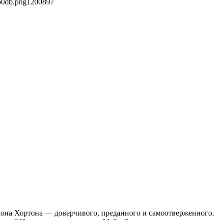
b0db.png
1200
897
лона Хортона — доверчивого, преданного и самоотверженного.