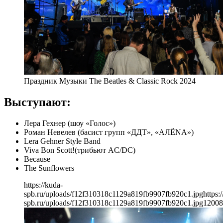
Праздник Музыки The Beatles & Classic Rock 2024
Выступают:
Лера Гехнер (шоу «Голос»)
Роман Невелев (басист групп «ДДТ», «АЛЁNА»)
Lera Gehner Style Band
Viva Bon Scott!(трибьют AC/DC)
Because
The Sunflowers
https://kuda-
spb.ru/uploads/f12f310318c1129a819fb9907fb920c1.jpg
https:
spb.ru/uploads/f12f310318c1129a819fb9907fb920c1.jpg
1200
8