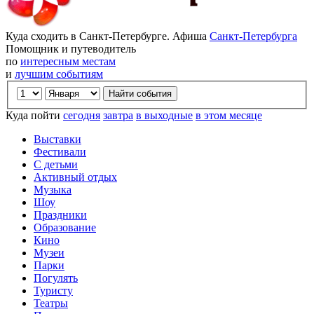
Куда сходить в Санкт-Петербурге. Афиша
Санкт-Петербурга
Помощник и путеводитель
по
интересным местам
и
лучшим событиям
Куда пойти
сегодня
завтра
в выходные
в этом месяце
Выставки
Фестивали
С детьми
Активный отдых
Музыка
Шоу
Праздники
Образование
Кино
Музеи
Парки
Погулять
Туристу
Театры