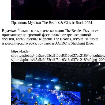
Праздник Музыки The Beatles & Classic Rock 2024
В рамках большого тематического дня The Beatles Day всех
приглашают на громкий фестиваль: четыре часа живой
музыки, всеми любимые песни The Beatles, Джона Леннона
и классического рока, трибьюты AC/DC и Shocking Blue.
https://kuda-
spb.ru/uploads/45a5a3d53cd1f5de9316ed37cc218940.jpg
https
spb.ru/uploads/45a5a3d53cd1f5de9316ed37cc218940.jpg
1200