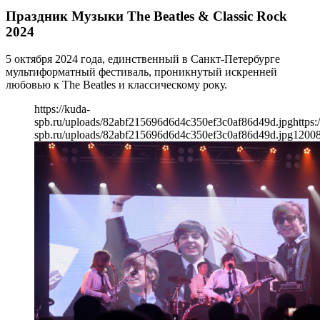
Праздник Музыки The Beatles & Classic Rock
2024
5 октября 2024 года, единственный в Санкт-Петербурге
мультиформатный фестиваль, проникнутый искренней
любовью к The Beatles и классическому року.
https://kuda-
spb.ru/uploads/82abf215696d6d4c350ef3c0af86d49d.jpg
https:
spb.ru/uploads/82abf215696d6d4c350ef3c0af86d49d.jpg
1200