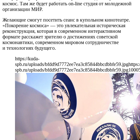
космос. Там же будет работать on-line студия от молодежной
организации МИР.
Желающие смогут посетить сеанс в купольном кинотеатре.
«Покорение космоса» — это увлекательная историческая
реконструкция, которая в современном интерактивном
формате расскажет зрителю о достижениях советской
космонавтики, современном мировом сотрудничестве
и технологиях будущего.
https://kuda-
spb.ru/uploads/bfdd9d7772ee7ea3c85844bbcdbbfe59.jpg
https:
spb.ru/uploads/bfdd9d7772ee7ea3c85844bbcdbbfe59.jpg
1000