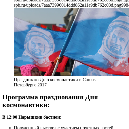
spb.ru/uploads/7aaa73996014ddd862a11a9db762c03d.png
998
Праздник ко Дню космонавтики в Санкт-
Петербурге 2017
Программа празднования Дня
космонавтики:
В 12:00 Нарышкин бастион:
Полуденный выстрел с участием почетных гостей .