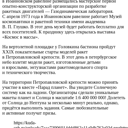
в Иоанновском равелине размещались мастерские первой
опытно-конструкторской организации по разработке
ракетных двигателей — Газодинамическая лаборатория.
С апреля 1973 года в Иоанновском равелине работает Музей
космонавтики и ракетной техники имени академика
В. П. Глушко. В этот день музей будет работать бесплатно для
всех посетителей. К празднику здесь открылась выставка
«Космос в массы».
На вертолетной площадке у Головкина бастиона пройдут
XXIХ показательные старты моделей ракет
в Петропавловской крепости. В этот день в петербургское
небо взлетят модели ракет, изготовленные детьми
и взрослыми, энтузиастами ракетомодельного спорта
и технического творчества.
На территории Петропавловской крепости можно принять
участие в квесте «Парад планет». Вы увидите Солнечную
систему как на ладони. Организаторы сделали уникальные
макеты планет и Солнца в масштабе 1:6 400 000 000! Долететь
от Солнца до Нептуна за несколько минут реально, однако,
придётся выполнить задания. Самые любознательные
и активные получат призы.
https://kuda-
spb.ru/uploads/7aaa73996014ddd862a11a9db762c03d.png
http