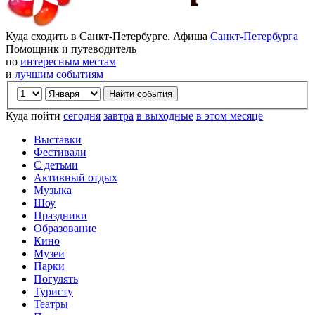
Куда сходить в Санкт-Петербурге. Афиша
Санкт-Петербурга
Помощник и путеводитель
по
интересным местам
и
лучшим событиям
Куда пойти
сегодня
завтра
в выходные
в этом месяце
Выставки
Фестивали
С детьми
Активный отдых
Музыка
Шоу
Праздники
Образование
Кино
Музеи
Парки
Погулять
Туристу
Театры