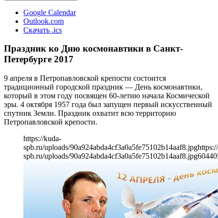
Google Calendar
Outlook.com
Скачать .ics
Праздник ко Дню космонавтики в Санкт-
Петербурге 2017
9 апреля в Петропавловской крепости состоится
традиционный городской праздник — День космонавтики,
который в этом году посвящен 60-летию начала Космической
эры. 4 октября 1957 года был запущен первый искусственный
спутник Земли. Праздник охватит всю территорию
Петропавловской крепости.
https://kuda-
spb.ru/uploads/90a924abda4cf3a0a5fe75102b14aaf8.jpg
https:/
spb.ru/uploads/90a924abda4cf3a0a5fe75102b14aaf8.jpg
604
40