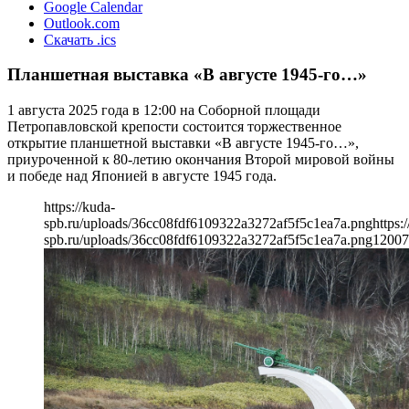
Google Calendar
Outlook.com
Скачать .ics
Планшетная выставка «В августе 1945-го…»
1 августа 2025 года в 12:00 на Соборной площади
Петропавловской крепости состоится торжественное
открытие планшетной выставки «В августе 1945-го…»,
приуроченной к 80-летию окончания Второй мировой войны
и победе над Японией в августе 1945 года.
https://kuda-
spb.ru/uploads/36cc08fdf6109322a3272af5f5c1ea7a.png
https:
spb.ru/uploads/36cc08fdf6109322a3272af5f5c1ea7a.png
1200
7