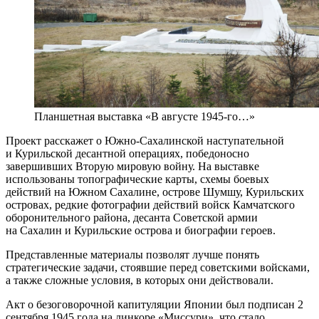
Планшетная выставка «В августе 1945-го…»
Проект расскажет о Южно-Сахалинской наступательной
и Курильской десантной операциях, победоносно
завершивших Вторую мировую войну. На выставке
использованы топографические карты, схемы боевых
действий на Южном Сахалине, острове Шумшу, Курильских
островах, редкие фотографии действий войск Камчатского
оборонительного района, десанта Советской армии
на Сахалин и Курильские острова и биографии героев.
Представленные материалы позволят лучше понять
стратегические задачи, стоявшие перед советскими войсками,
а также сложные условия, в которых они действовали.
Акт о безоговорочной капитуляции Японии был подписан 2
сентября 1945 года на линкоре «Миссури», что стало