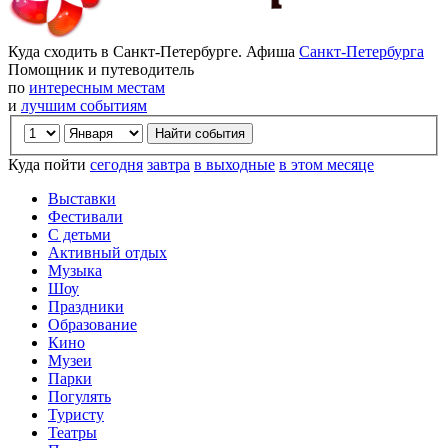
Куда сходить в Санкт-Петербурге. Афиша
Санкт-Петербурга
Помощник и путеводитель
по
интересным местам
и
лучшим событиям
Куда пойти
сегодня
завтра
в выходные
в этом месяце
Выставки
Фестивали
С детьми
Активный отдых
Музыка
Шоу
Праздники
Образование
Кино
Музеи
Парки
Погулять
Туристу
Театры