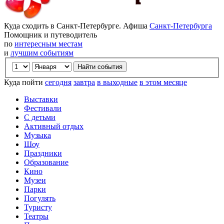
Куда сходить в Санкт-Петербурге. Афиша
Санкт-Петербурга
Помощник и путеводитель
по
интересным местам
и
лучшим событиям
Куда пойти
сегодня
завтра
в выходные
в этом месяце
Выставки
Фестивали
С детьми
Активный отдых
Музыка
Шоу
Праздники
Образование
Кино
Музеи
Парки
Погулять
Туристу
Театры