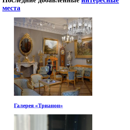
места
Галерея «Трианон»