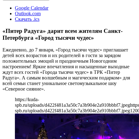
Google Calendar
Outlook.com
Скачать .ics
«Питер Радуга» дарит всем жителям Санкт-
Петербурга «Город тысячи чудес»
Ежедневно, до 7 января, «Город тысячи чудес» приглашает
детей всех возрастов и их родителей в гости за зарядом
положительных эмоций и праздничным Новогодним
настроением! Яркие впечатления и насыщенные выходные
ждут всех гостей «Города тысячи чудес» в ТРК «Питер
Радуга». А самым волшебным и магическим подарком» для
всей семьи станет уникальное светомузыкальное шоу
«Северное сияние».
https://kuda-
spb.ru/uploads/d422f481a3a50c7a3b904e2a910bbbf7.jpeg
http
spb.ru/uploads/d422f481a3a50c7a3b904e2a910bbbf7.jpeg
120