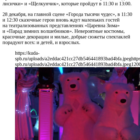
лисички» и «Щелкунчик», которые пройдут в 11:30 и 13:00.
28 декабря, на главной сцене «Города тысячи чудес», в 11:30
и 12:30 сказочные герои вновь ждут маленьких гостей
на театрализованных представлениях «Царевна Зима»
и «Парад зимних волшебников». Невероятные костюмы,
красочные декорации и милые, добрые сюжеты спектаклей
порадуют всех: и детей, и взрослых.
https://kuda-
spb.ru/uploads/a2eddac421cc27db546441893bad4bfa.jpeg
http
spb.ru/uploads/a2eddac421cc27db546441893bad4bfa.jpeg
120