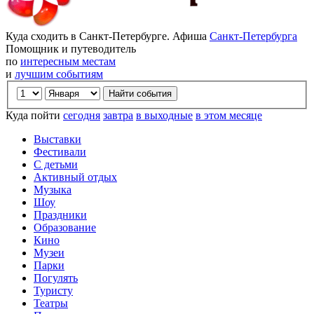
Куда сходить в Санкт-Петербурге. Афиша
Санкт-Петербурга
Помощник и путеводитель
по
интересным местам
и
лучшим событиям
Куда пойти
сегодня
завтра
в выходные
в этом месяце
Выставки
Фестивали
С детьми
Активный отдых
Музыка
Шоу
Праздники
Образование
Кино
Музеи
Парки
Погулять
Туристу
Театры