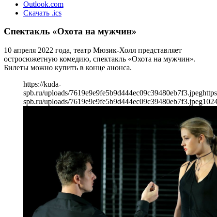
Outlook.com
Скачать .ics
Спектакль «Охота на мужчин»
10 апреля 2022 года, театр Мюзик-Холл представляет
остросюжетную комедию, спектакль «Охота на мужчин».
Билеты можно купить в конце анонса.
https://kuda-
spb.ru/uploads/7619e9e9fe5b9d444ec09c39480eb7f3.jpeg
https
spb.ru/uploads/7619e9e9fe5b9d444ec09c39480eb7f3.jpeg
102