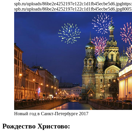
spb.ru/uploads/86be2e4252197e122c1d1fb45ecbe5d6.jpg
https
spb.ru/uploads/86be2e4252197e122c1d1fb45ecbe5d6.jpg
800
5
Новый год в Санкт-Петербурге 2017
Рождество Христово: