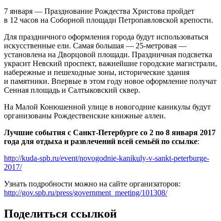
7 января — Празднование Рождества Христова пройдет
в 12 часов на Соборной площади Петропавловской крепости.
Для праздничного оформления города будут использоваться
искусственные ели. Самая большая — 25-метровая —
установлена на Дворцовой площади. Праздничная подсветка
украсит Невский проспект, важнейшие городские магистрали,
набережные и пешеходные зоны, исторические здания
и памятники. Впервые в этом году новое оформление получат
Сенная площадь и Салтыковский сквер.
На Малой Конюшенной улице в новогодние каникулы будут
организованы Рождественские книжные аллеи.
Лучшие события с Санкт-Петербурге со 2 по 8 января 2017
года для отдыха и развлечений всей семьёй по ссылке
:
http://kuda-spb.ru/event/novogodnie-kanikuly-v-sankt-peterburge-
2017/
Узнать подробности можно на сайте организаторов:
http://gov.spb.ru/press/government_meeting/101308/
Поделиться ссылкой