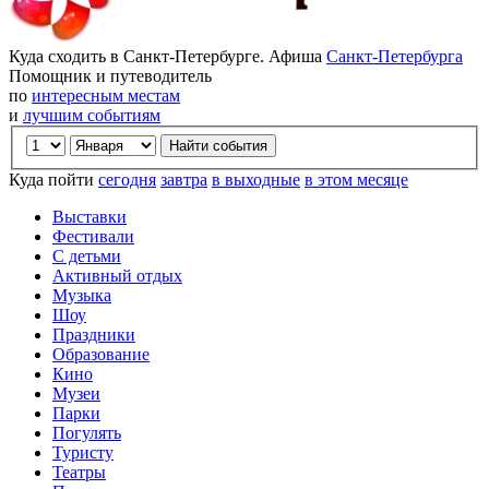
Куда сходить в Санкт-Петербурге. Афиша
Санкт-Петербурга
Помощник и путеводитель
по
интересным местам
и
лучшим событиям
Куда пойти
сегодня
завтра
в выходные
в этом месяце
Выставки
Фестивали
С детьми
Активный отдых
Музыка
Шоу
Праздники
Образование
Кино
Музеи
Парки
Погулять
Туристу
Театры