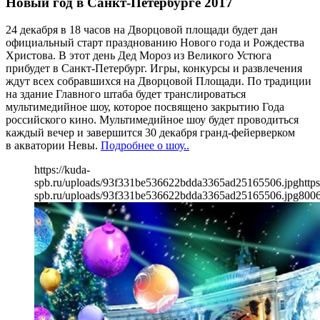
Новый год в Санкт-Петербурге 2017
24 декабря в 18 часов на Дворцовой площади будет дан
официальный старт празднованию Нового года и Рождества
Христова. В этот день Дед Мороз из Великого Устюга
прибудет в Санкт-Петербург. Игры, конкурсы и развлечения
ждут всех собравшихся на Дворцовой Площади. По традиции
на здание Главного штаба будет транслироваться
мультимедийное шоу, которое посвящено закрытию Года
российского кино. Мультимедийное шоу будет проводиться
каждый вечер и завершится 30 декабря гранд-фейерверком
в акватории Невы.
Подробнее о шоу..
https://kuda-
spb.ru/uploads/93f331be536622bdda3365ad25165506.jpg
https
spb.ru/uploads/93f331be536622bdda3365ad25165506.jpg
800