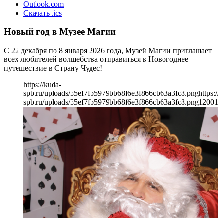
Outlook.com
Скачать .ics
Новый год в Музее Магии
С 22 декабря по 8 января 2026 года, Музей Магии приглашает
всех любителей волшебства отправиться в Новогоднее
путешествие в Страну Чудес!
https://kuda-
spb.ru/uploads/35ef7fb5979bb68f6e3f866cb63a3fc8.png
https:
spb.ru/uploads/35ef7fb5979bb68f6e3f866cb63a3fc8.png
1200
1