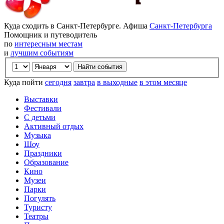
Куда сходить в Санкт-Петербурге. Афиша
Санкт-Петербурга
Помощник и путеводитель
по
интересным местам
и
лучшим событиям
Куда пойти
сегодня
завтра
в выходные
в этом месяце
Выставки
Фестивали
С детьми
Активный отдых
Музыка
Шоу
Праздники
Образование
Кино
Музеи
Парки
Погулять
Туристу
Театры