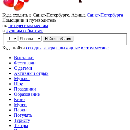
Куда сходить в Санкт-Петербурге. Афиша
Санкт-Петербурга
Помощник и путеводитель
по
интересным местам
и
лучшим событиям
Куда пойти
сегодня
завтра
в выходные
в этом месяце
Выставки
Фестивали
С детьми
Активный отдых
Музыка
Шоу
Праздники
Образование
Кино
Музеи
Парки
Погулять
Туристу
Театры