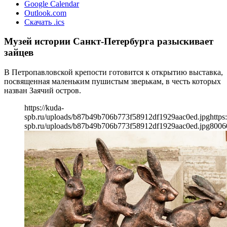
Google Calendar
Outlook.com
Скачать .ics
Музей истории Санкт-Петербурга разыскивает
зайцев
В Петропавловской крепости готовится к открытию выставка,
посвященная маленьким пушистым зверькам, в честь которых
назван Заячий остров.
https://kuda-
spb.ru/uploads/b87b49b706b773f58912df1929aac0ed.jpg
https
spb.ru/uploads/b87b49b706b773f58912df1929aac0ed.jpg
800
6