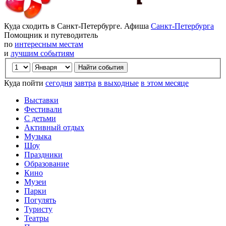
Куда сходить в Санкт-Петербурге. Афиша
Санкт-Петербурга
Помощник и путеводитель
по
интересным местам
и
лучшим событиям
Куда пойти
сегодня
завтра
в выходные
в этом месяце
Выставки
Фестивали
С детьми
Активный отдых
Музыка
Шоу
Праздники
Образование
Кино
Музеи
Парки
Погулять
Туристу
Театры