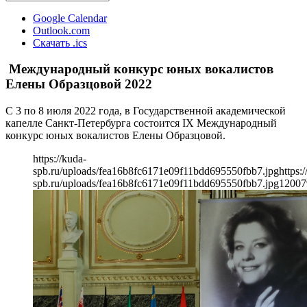
Google Calendar
Outlook.com
Скачать .ics
Международный конкурс юных вокалистов
Елены Образцовой 2022
С 3 по 8 июля 2022 года, в Государственной академической
капелле Санкт-Петербурга состоится IX Международный
конкурс юных вокалистов Елены Образцовой.
https://kuda-
spb.ru/uploads/fea16b8fc6171e09f11bdd695550fbb7.jpg
https:
spb.ru/uploads/fea16b8fc6171e09f11bdd695550fbb7.jpg
1200
7