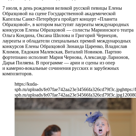
7 июля, в день рождения великой русской певицы Елены
Образцовой на сцене Государственной академической
Капеллы Санкт-Петербурга пройдет концерт «Планета
Образцовой», в котором выступят лауреаты международных
конкурсов Елены Образцовой — солисты Мариинского театра
Ольга Кондина, Оксана Шилова и Григорий Чернецов,
лауреаты и обладатели специальных премий международных
конкурсов Елены Образцовой Зинаида Царенко, Владислав
Климов, Евдокия Малевская, Виталий Новиков. Партию
фортепиано исполнят Мария Чернова, Александр Ларионов,
Дарья Пиляева. В программе — арии и сцены из опер
и камерно-вокальные сочинения русских и зарубежных
композиторов.
https://kuda-
spb.ru/uploads/fe07fae742aa23e34566fa326cd79f3c.jpg
https:/
spb.ru/uploads/fe07fae742aa23e34566fa326cd79f3c.jpg
1200
8