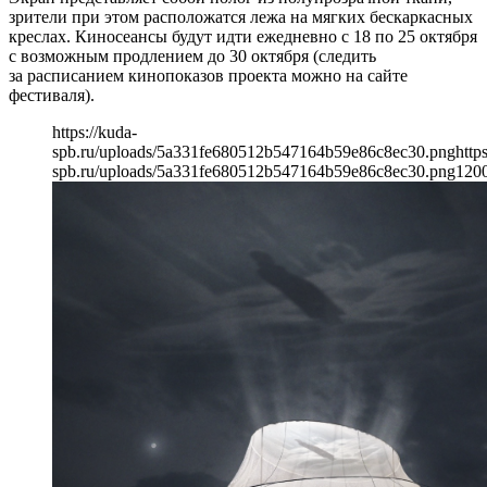
зрители при этом расположатся лежа на мягких бескаркасных
креслах. Киносеансы будут идти ежедневно с 18 по 25 октября
с возможным продлением до 30 октября (следить
за расписанием кинопоказов проекта можно на сайте
фестиваля).
https://kuda-
spb.ru/uploads/5a331fe680512b547164b59e86c8ec30.png
http
spb.ru/uploads/5a331fe680512b547164b59e86c8ec30.png
120