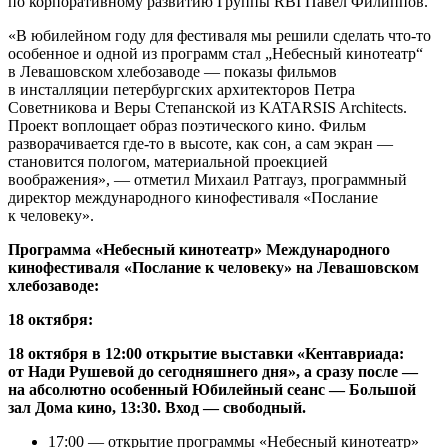
по корпоративному развитию Группы RBI Павел Филиппов.
«В юбилейном году для фестиваля мы решили сделать что-то
особенное и одной из программ стал „Небесный кинотеатр“
в Левашовском хлебозаводе — показы фильмов
в инсталляции петербургских архитекторов Петра
Советникова и Веры Степанской из KATARSIS Architects.
Проект воплощает образ поэтического кино. Фильм
разворачивается где-то в высоте, как сон, а сам экран —
становится пологом, материальной проекцией
воображения», — отметил Михаил Ратгауз, программный
директор международного кинофестиваля «Послание
к человеку».
Программа «Небесный кинотеатр» Международного
кинофестиваля «Послание к человеку» на Левашовском
хлебозаводе:
18 октября:
18 октября в 12:00 открытие выставки «Кентавриада:
от Нади Рушевой до сегодняшнего дня», а сразу после —
на абсолютно особенный Юбилейный сеанс — Большой
зал Дома кино, 13:30. Вход — свободный.
17:00 — открытие программы «Небесный кинотеатр»