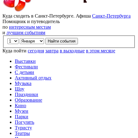
Куда сходить в Санкт-Петербурге. Афиша
Санкт-Петербурга
Помощник и путеводитель
по
интересным местам
и
лучшим событиям
Куда пойти
сегодня
завтра
в выходные
в этом месяце
Выставки
Фестивали
С детьми
Активный отдых
Музыка
Шоу
Праздники
Образование
Кино
Музеи
Парки
Погулять
Туристу
Театры