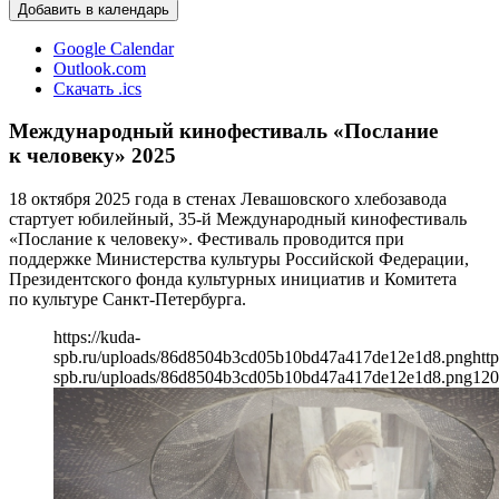
Добавить в календарь
Google Calendar
Outlook.com
Скачать .ics
Международный кинофестиваль «Послание
к человеку» 2025
18 октября 2025 года в стенах Левашовского хлебозавода
стартует юбилейный, 35-й Международный кинофестиваль
«Послание к человеку». Фестиваль проводится при
поддержке Министерства культуры Российской Федерации,
Президентского фонда культурных инициатив и Комитета
по культуре Санкт-Петербурга.
https://kuda-
spb.ru/uploads/86d8504b3cd05b10bd47a417de12e1d8.png
http
spb.ru/uploads/86d8504b3cd05b10bd47a417de12e1d8.png
120