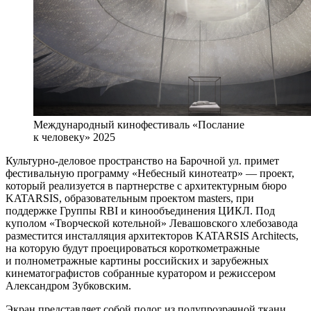
Международный кинофестиваль «Послание
к человеку» 2025
Культурно-деловое пространство на Барочной ул. примет
фестивальную программу «Небесный кинотеатр» — проект,
который реализуется в партнерстве с архитектурным бюро
KATARSIS, образовательным проектом masters, при
поддержке Группы RBI и кинообъединения ЦИКЛ. Под
куполом «Творческой котельной» Левашовского хлебозавода
разместится инсталляция архитекторов KATARSIS Architects,
на которую будут проецироваться короткометражные
и полнометражные картины российских и зарубежных
кинематографистов собранные куратором и режиссером
Александром Зубковским.
Экран представляет собой полог из полупрозрачной ткани,