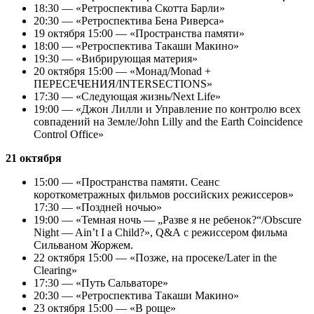
18:30 — «Ретроспектива Скотта Барли»
20:30 — «Ретроспектива Бена Риверса»
19 октября 15:00 — «Пространства памяти»
18:00 — «Ретроспектива Такаши Макино»
19:30 — «Вибрирующая материя»
20 октября 15:00 — «Монад/Monad +
ПЕРЕСЕЧЕНИЯ/INTERSECTIONS»
17:30 — «Следующая жизнь/Next Life»
19:00 — «Джон Лилли и Управление по контролю всех
совпадений на Земле/John Lilly and the Earth Coincidence
Control Office»
21 октября
15:00 — «Пространства памяти. Сеанс
короткометражных фильмов российских режиссеров»
17:30 — «Поздней ночью»
19:00 — «Темная ночь — „Разве я не ребенок?“/Obscure
Night — Ain’t I a Child?», Q&A с режиссером фильма
Сильваном Жоржем.
22 октября 15:00 — «Позже, на просеке/Later in the
Clearing»
17:30 — «Путь Сальваторе»
20:30 — «Ретроспектива Такаши Макино»
23 октября 15:00 — «В роще»