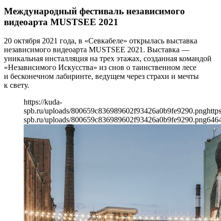
Международный фестиваль независимого
видеоарта MUSTSEE 2021
20 октября 2021 года, в «Севкабеле» открылась выставка
независимого видеоарта MUSTSEE 2021. Выставка —
уникальная инсталляция на трех этажах, созданная командой
«Независимого Искусства» из снов о таинственном лесе
и бесконечном лабиринте, ведущем через страхи и мечты
к свету.
https://kuda-
spb.ru/uploads/800659c836989602f93426a0b9fe9290.png
http
spb.ru/uploads/800659c836989602f93426a0b9fe9290.png
646