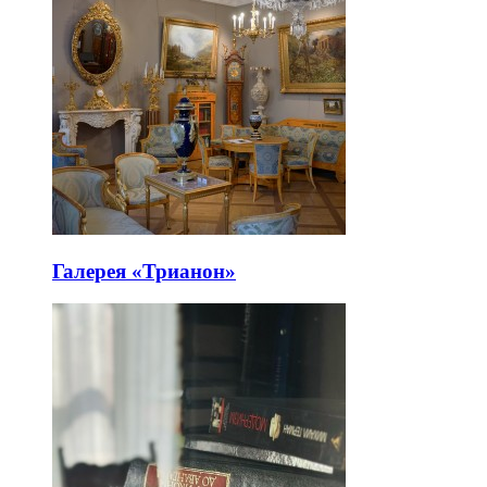
Галерея «Трианон»