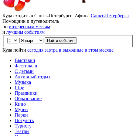
Куда сходить в Санкт-Петербурге. Афиша
Санкт-Петербурга
Помощник и путеводитель
по
интересным местам
и
лучшим событиям
Куда пойти
сегодня
завтра
в выходные
в этом месяце
Выставки
Фестивали
С детьми
Активный отдых
Музыка
Шоу
Праздники
Образование
Кино
Музеи
Парки
Погулять
Туристу
Театры