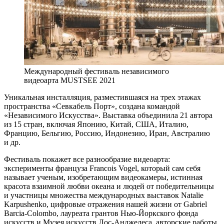
Международный фестиваль независимого
видеоарта MUSTSEE 2021
Уникальная инсталляция, разместившаяся на трех этажах
пространства «Севкабель Порт», создана командой
«Независимого Искусства». Выставка объединила 21 автора
из 15 стран, включая Японию, Китай, США, Италию,
Францию, Бельгию, Россию, Индонезию, Иран, Австралию
и др.
Фестиваль покажет все разнообразие видеоарта:
эксперименты француза Francois Vogel, который сам себя
называет ученым, изобретающим видеокамеры, истинная
красота взаимной любви океана и людей от победительницы
и участницы множества международных выставок Natalie
Karpushenko, цифровые отражения нашей жизни от Gabriel
Barcia-Colombo, лауреата грантов Нью-Йоркского фонда
искусств и Музея искусств Лос-Анджелеса, авторские работы