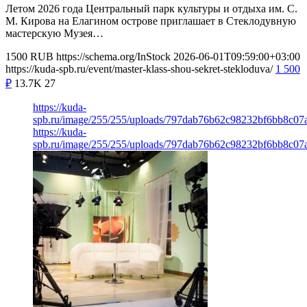
Летом 2026 года Центральный парк культуры и отдыха им. С.
М. Кирова на Елагином острове приглашает в Стеклодувную
мастерскую Музея…
1500
RUB
https://schema.org/InStock
2026-06-01T09:59:00+03:00
https://kuda-spb.ru/event/master-klass-shou-sekret-stekloduva/
1 500
₽
13.7K
27
https://kuda-
spb.ru/image/255/255/uploads/797dab76b62c98232bf6bb8c07
https://kuda-
spb.ru/image/255/255/uploads/797dab76b62c98232bf6bb8c07