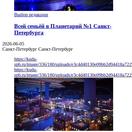
Выбор редакции
Всей семьёй в Планетарий №1 Санкт-
Петербурга
2026-06-05
Санкт-Петербург
Санкт-Петербург
https://kuda-
spb.ru/image/336/180/uploads/e3c4d40130e09bb2d94418a722
https://kuda-
spb.ru/image/336/180/uploads/e3c4d40130e09bb2d94418a722