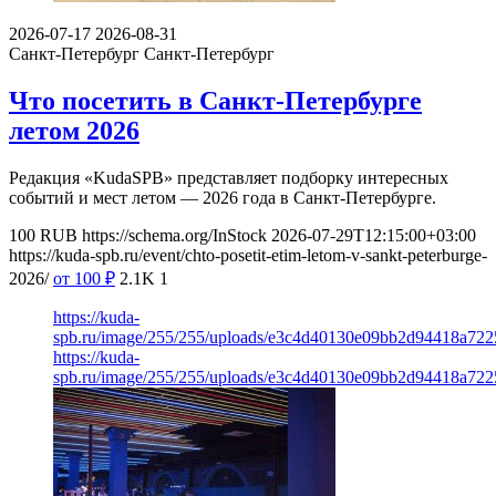
2026-07-17
2026-08-31
Санкт-Петербург
Санкт-Петербург
Что посетить в Санкт-Петербурге
летом 2026
Редакция «KudaSPB» представляет подборку интересных
событий и мест летом — 2026 года в Санкт-Петербурге.
100
RUB
https://schema.org/InStock
2026-07-29T12:15:00+03:00
https://kuda-spb.ru/event/chto-posetit-etim-letom-v-sankt-peterburge-
2026/
от 100
₽
2.1K
1
https://kuda-
spb.ru/image/255/255/uploads/e3c4d40130e09bb2d94418a722
https://kuda-
spb.ru/image/255/255/uploads/e3c4d40130e09bb2d94418a722