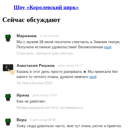
Шоу «Королевский цирк»
Сейчас обсуждают
Марианна
4 часа назад
Мы с мужем 28 июня посетили спектакль в Зимнем театре.
Получили истинное удовольствие! Великолепная
ещё
Спектакль «Запчасти для счастья»
Анастасия Ришина
день назад 16:17
Казань в этот день просто разорвала 🔥 Мы приехали без
какого то четкого плана, думали немного
ещё
VK Fest в Казани 2025
Ирина
день назад 13:41
Кже не работает.
Международный институт антиквариата
Вера
2 дня назад 08:48
Хожу сюда довольно часто, мне тут очень уютно и приятно.