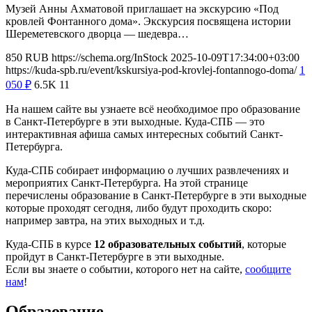
Музей Анны Ахматовой приглашает на экскурсию «Под
кровлей Фонтанного дома». Экскурсия посвящена истории
Шереметевского дворца — шедевра…
850
RUB
https://schema.org/InStock
2025-10-09T17:34:00+03:00
https://kuda-spb.ru/event/kskursiya-pod-krovlej-fontannogo-doma/
1
050
₽
6.5K
11
На нашем сайте вы узнаете всё необходимое про образование
в Санкт-Петербурге в эти выходные. Куда-СПБ — это
интерактивная афиша самых интересных событий Санкт-
Петербурга.
Куда-СПБ собирает информацию о лучших развлечениях и
мероприятих Санкт-Петербурга. На этой странице
перечислены образование в Санкт-Петербурге в эти выходные
которые проходят сегодня, либо будут проходить скоро:
например завтра, на этих выходных и т.д.
Куда-СПБ в курсе
12 образовательных событий
, которые
пройдут в Санкт-Петербурге в эти выходные.
Если вы знаете о событии, которого нет на сайте,
сообщите
нам
!
Образование