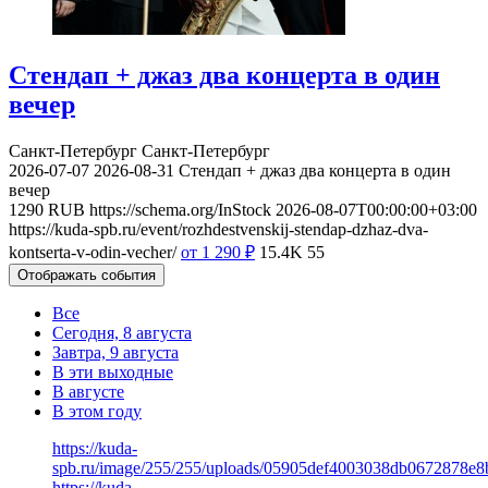
Стендап + джаз два концерта в один
вечер
Санкт-Петербург
Санкт-Петербург
2026-07-07
2026-08-31
Стендап + джаз два концерта в один
вечер
1290
RUB
https://schema.org/InStock
2026-08-07T00:00:00+03:00
https://kuda-spb.ru/event/rozhdestvenskij-stendap-dzhaz-dva-
kontserta-v-odin-vecher/
от 1 290
₽
15.4K
55
Отображать события
Все
Сегодня, 8 августа
Завтра, 9 августа
В эти выходные
В августе
В этом году
https://kuda-
spb.ru/image/255/255/uploads/05905def4003038db0672878e8
https://kuda-