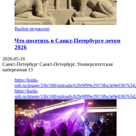
Выбор редакции
Что посетить в Санкт-Петербурге летом
2026
2026-05-16
Санкт-Петербург
Санкт-Петербург, Университетская
набережная 13
https://kuda-
spb.ru/image/336/180/uploads/62fe9f99e2915fba3e9e03676342
https://kuda-
spb.ru/image/336/180/uploads/62fe9f99e2915fba3e9e03676342