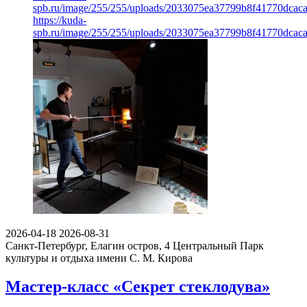
spb.ru/image/255/255/uploads/2033075ea37799b8f41770dcac
https://kuda-
spb.ru/image/255/255/uploads/2033075ea37799b8f41770dcac
2026-04-18
2026-08-31
Санкт-Петербург, Елагин остров, 4
Центральный Парк
культуры и отдыха имени С. М. Кирова
Мастер-класс «Секрет стеклодува»