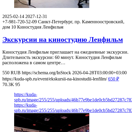
2025-02-14
2027-12-31
+7-981-720-52-09
Санкт-Петербург, пр. Каменноостровский,
дом 10
Киностудия Ленфильм
Экскурсии на киностудию Ленфильм
Киностудия Ленфильм приглашает на ежедневные экскурсии.
Длительность экскурсии: 60 минут. Киностудия Ленфильм
расположена в самом центре…
550
RUB
https://schema.org/InStock
2026-04-28T03:00:00+03:00
https://kuda-spb.ru/event/ekskursii-na-kinostudii-lenfilm/
650
₽
70.3K
95
https://kuda-
spb.ru/image/255/255/uploads/46b77e9be1de0cb5bd27287c78
https://kuda-
spb.ru/image/255/255/uploads/46b77e9be1de0cb5bd27287c78