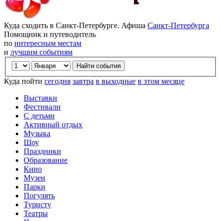
Куда сходить в Санкт-Петербурге. Афиша
Санкт-Петербурга
Помощник и путеводитель
по
интересным местам
и
лучшим событиям
Куда пойти
сегодня
завтра
в выходные
в этом месяце
Выставки
Фестивали
С детьми
Активный отдых
Музыка
Шоу
Праздники
Образование
Кино
Музеи
Парки
Погулять
Туристу
Театры