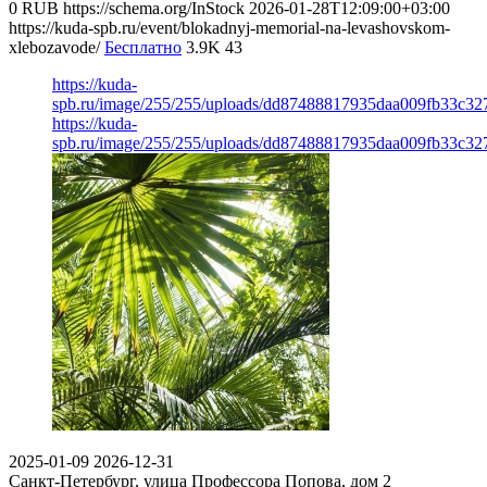
0
RUB
https://schema.org/InStock
2026-01-28T12:09:00+03:00
https://kuda-spb.ru/event/blokadnyj-memorial-na-levashovskom-
xlebozavode/
Бесплатно
3.9K
43
https://kuda-
spb.ru/image/255/255/uploads/dd87488817935daa009fb33c32
https://kuda-
spb.ru/image/255/255/uploads/dd87488817935daa009fb33c32
2025-01-09
2026-12-31
Санкт-Петербург, улица Профессора Попова, дом 2