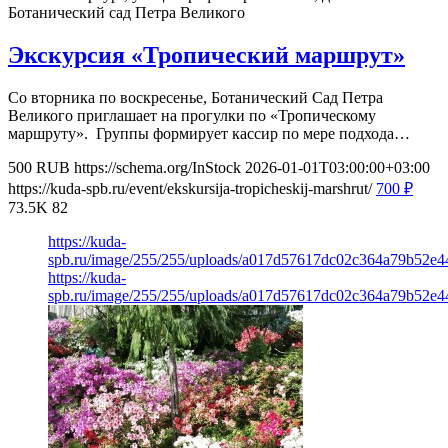
Ботанический сад Петра Великого
Экскурсия «Тропический маршрут»
Со вторника по воскресенье, Ботанический Сад Петра
Великого приглашает на прогулки по «Тропическому
маршруту». Группы формирует кассир по мере подхода…
500
RUB
https://schema.org/InStock
2026-01-01T03:00:00+03:00
https://kuda-spb.ru/event/ekskursija-tropicheskij-marshrut/
700
₽
73.5K
82
https://kuda-
spb.ru/image/255/255/uploads/a017d57617dc02c364a79b52e4
https://kuda-
spb.ru/image/255/255/uploads/a017d57617dc02c364a79b52e4