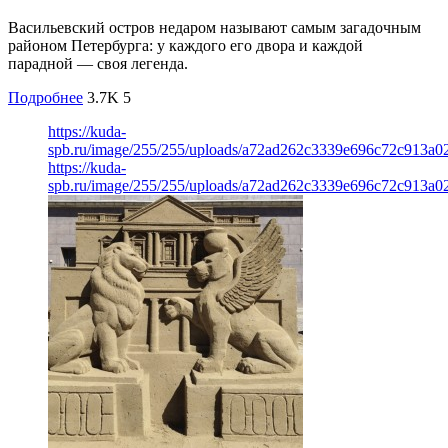
Васильевский остров недаром называют самым загадочным
районом Петербурга: у каждого его двора и каждой
парадной — своя легенда.
Подробнее
3.7K
5
https://kuda-
spb.ru/image/255/255/uploads/a72ad262c3339e696c72c913a0
https://kuda-
spb.ru/image/255/255/uploads/a72ad262c3339e696c72c913a0