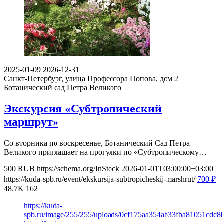
2025-01-09
2026-12-31
Санкт-Петербург, улица Профессора Попова, дом 2
Ботанический сад Петра Великого
Экскурсия «Субтропический
маршрут»
Со вторника по воскресенье, Ботанический Сад Петра
Великого приглашает на прогулки по «Субтропическому…
500
RUB
https://schema.org/InStock
2026-01-01T03:00:00+03:00
https://kuda-spb.ru/event/ekskursija-subtropicheskij-marshrut/
700
₽
48.7K
162
https://kuda-
spb.ru/image/255/255/uploads/0cf175aa354ab33fba81051cdc8