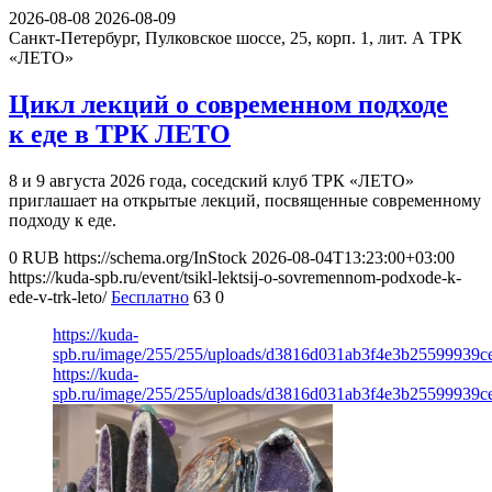
2026-08-08
2026-08-09
Санкт-Петербург, Пулковское шоссе, 25, корп. 1, лит. А
ТРК
«ЛЕТО»
Цикл лекций о современном подходе
к еде в ТРК ЛЕТО
8 и 9 августа 2026 года, соседский клуб ТРК «ЛЕТО»
приглашает на открытые лекций, посвященные современному
подходу к еде.
0
RUB
https://schema.org/InStock
2026-08-04T13:23:00+03:00
https://kuda-spb.ru/event/tsikl-lektsij-o-sovremennom-podxode-k-
ede-v-trk-leto/
Бесплатно
63
0
https://kuda-
spb.ru/image/255/255/uploads/d3816d031ab3f4e3b25599939c
https://kuda-
spb.ru/image/255/255/uploads/d3816d031ab3f4e3b25599939c