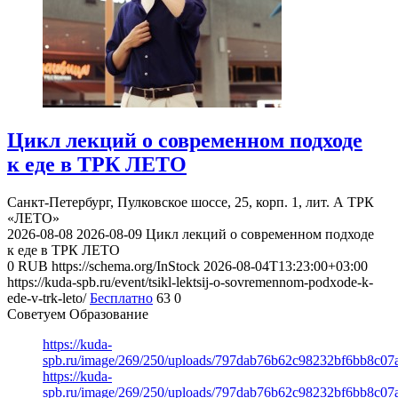
Цикл лекций о современном подходе
к еде в ТРК ЛЕТО
Санкт-Петербург, Пулковское шоссе, 25, корп. 1, лит. А
ТРК
«ЛЕТО»
2026-08-08
2026-08-09
Цикл лекций о современном подходе
к еде в ТРК ЛЕТО
0
RUB
https://schema.org/InStock
2026-08-04T13:23:00+03:00
https://kuda-spb.ru/event/tsikl-lektsij-o-sovremennom-podxode-k-
ede-v-trk-leto/
Бесплатно
63
0
Советуем Образование
https://kuda-
spb.ru/image/269/250/uploads/797dab76b62c98232bf6bb8c07
https://kuda-
spb.ru/image/269/250/uploads/797dab76b62c98232bf6bb8c07