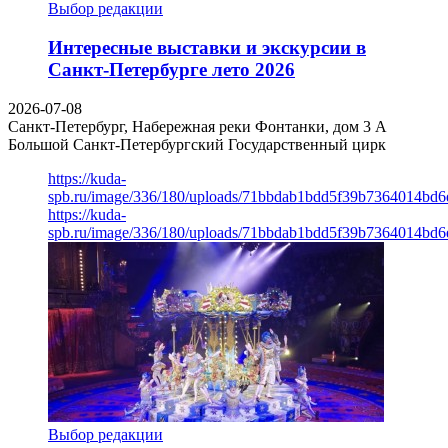
Выбор редакции
Интересные выставки и экскурсии в
Санкт-Петербурге лето 2026
2026-07-08
Санкт-Петербург, Набережная реки Фонтанки, дом 3 А
Большой Санкт-Петербургский Государственный цирк
https://kuda-
spb.ru/image/336/180/uploads/71bbdab1bdd5f39b7364014bd6
https://kuda-
spb.ru/image/336/180/uploads/71bbdab1bdd5f39b7364014bd6
Выбор редакции