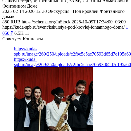
Санкт-Петербург, Литейный пр., 53
Музей Анны Ахматовой в
Фонтанном Доме
2025-02-14
2026-12-30
Экскурсия «Под кровлей Фонтанного
дома»
850
RUB
https://schema.org/InStock
2025-10-09T17:34:00+03:00
https://kuda-spb.ru/event/kskursiya-pod-krovlej-fontannogo-doma/
1
050
₽
6.5K
11
Советуем Концерты
https://kuda-
spb.ru/image/269/250/uploads/c2fbc5c5ae70593d65d7e195a6
https://kuda-
spb.ru/image/269/250/uploads/c2fbc5c5ae70593d65d7e195a6