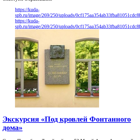
https://kuda-
spb.ru/image/269/250/uploads/0cf175aa354ab33fba81051cdc8
https://kuda-
spb.ru/image/269/250/uploads/0cf175aa354ab33fba81051cdc8
Экскурсия «Под кровлей Фонтанного
дома»