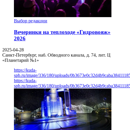
Выбор редакции
Вечеринки на теплоходе «Гидровояж»
2026
2025-04-28
Санкт-Петербург, наб. Обводного канала, д. 74, лит. Ц
«Планетарий №1»
https://kuda-
spb.ru/image/336/180/uploads/0b3673e0c32d4b9caba3841118
https://kuda-
spb.ru/image/336/180/uploads/0b3673e0c32d4b9caba3841118