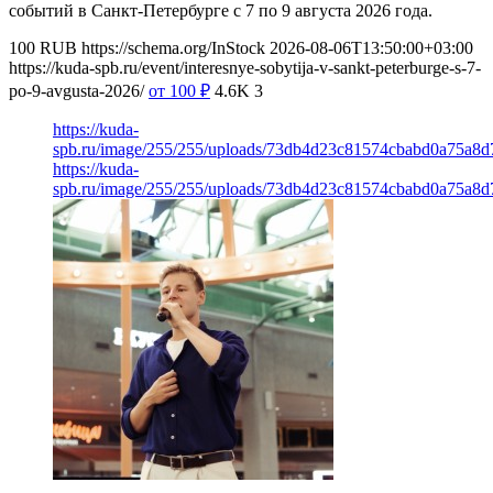
событий в Санкт-Петербурге с 7 по 9 августа 2026 года.
100
RUB
https://schema.org/InStock
2026-08-06T13:50:00+03:00
https://kuda-spb.ru/event/interesnye-sobytija-v-sankt-peterburge-s-7-
po-9-avgusta-2026/
от 100
₽
4.6K
3
https://kuda-
spb.ru/image/255/255/uploads/73db4d23c81574cbabd0a75a8
https://kuda-
spb.ru/image/255/255/uploads/73db4d23c81574cbabd0a75a8